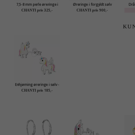
7,5-8 mm perle øreringe i
Øreringe i forgyldt sølv
Drå
forgyldt sølv
øreri
325,-
900,-
CHANTI pris
CHANTI pris
KU
Enhjørning øreringe i sølv -
Little Ones
185,-
CHANTI pris