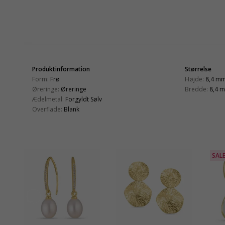
Produktinformation
Størrelse
Form:
Frø
Højde:
8,4 m
Øreringe:
Øreringe
Bredde:
8,4 
Ædelmetal:
Forgyldt Sølv
Overflade:
Blank
SAL