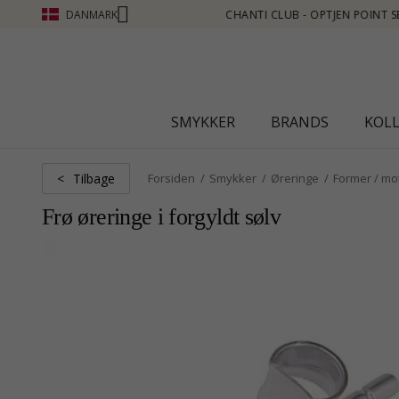
DANMARK
OINT SE MERE - KLIK HER
SMYKKER
BRANDS
KOL
Tilbage
<
Forsiden
Smykker
Øreringe
Former / mo
Frø øreringe i forgyldt sølv