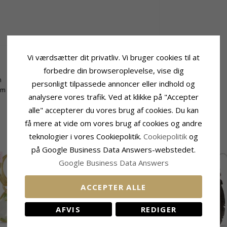
Vi værdsætter dit privatliv. Vi bruger cookies til at
Leveringstid
forbedre din browseroplevelse, vise dig
m
Leveringstid:
2-3 Hverdage
personligt tilpassede annoncer eller indhold og
mm
analysere vores trafik. Ved at klikke på "Accepter
alle" accepterer du vores brug af cookies. Du kan
få mere at vide om vores brug af cookies og andre
RELATEREDE PRODUKTER
teknologier i vores Cookiepolitik.
Cookiepolitik
og
på Google Business Data Answers-webstedet.
E
10%
SALE
30%
Google Business Data Answers
ACCEPTER ALLE
AFVIS
REDIGER