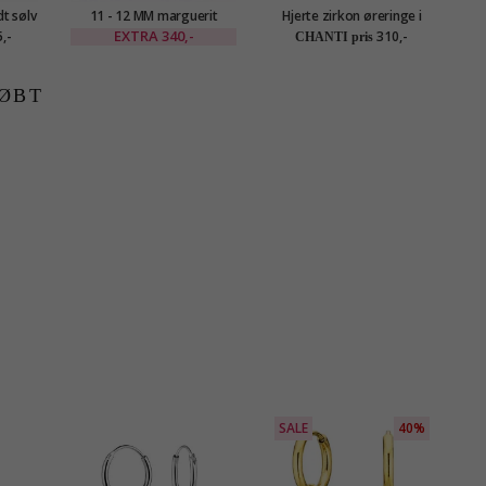
dt sølv
11 - 12 MM marguerit
Hjerte zirkon øreringe i
Dr
 sølv
øreringe i forgyldt sølv -
forgyldt sølv
EXTRA
340,-
,-
310,-
CHANTI pris
Marie
ØBT
SALE
40%