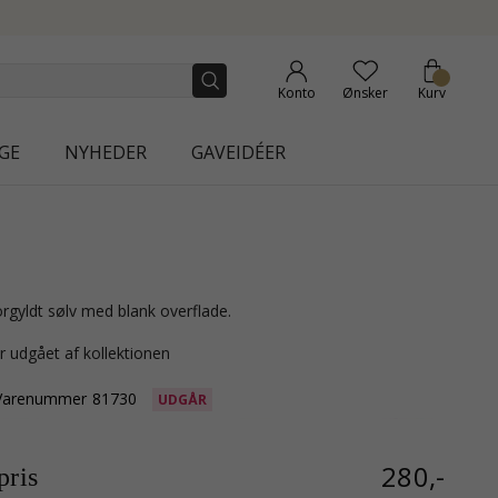
ON | AURA
Konto
Ønsker
Kurv
GE
NYHEDER
GAVEIDÉER
forgyldt sølv med blank overflade.
r udgået af kollektionen
Varenummer
81730
UDGÅR
280,-
ris