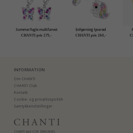
Sommerfugle multifarvet
Enhjørning lyserød
børneøreringe i sølv - Little
børneøreringe i sølv - Little
børn
275,-
260,-
CHANTI pris
CHANTI pris
C
Ones
Ones
INFORMATION
Om CHANTI
CHANTI Club
Kontakt
Cookie- og privatlivspolitik
Samtykkeindstillinger
CHANTI ApS (CVR 28863845)