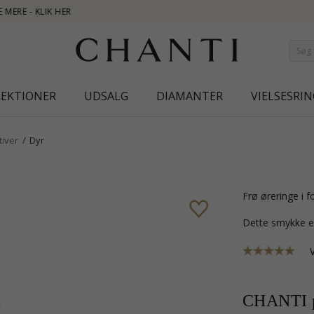
NEW COLLECTI
LEKTIONER
UDSALG
DIAMANTER
VIELSESRIN
tiver
Dyr
frø øreringe i 
Dette smykke e
CHANTI p