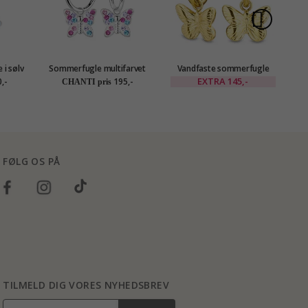
 i sølv
Sommerfugle multifarvet
Vandfaste sommerfugle
børneøreringe i sølv - Little
creoler i forgyldt stål -
bø
EXTRA
145,-
,-
195,-
CHANTI pris
Ones
OCEANA
FØLG OS PÅ
TILMELD DIG VORES NYHEDSBREV