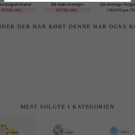
be lysegrøn krystal
Blå onyks øreringe i
Fjer øreringe i forgyl
nge i forgyldt sølv -
forgyldt sølv - Loom
med sort rhodineret
EXTRA
415,-
EXTRA
200,-
795
CHANTI pris
Loom Stones
Stones
NDER DER HAR KØBT DENNE HAR OGSÁ K
MEST SOLGTE I KATEGORIEN