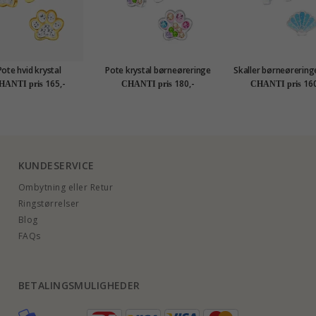
Pote hvid krystal
Pote krystal børneøreringe
Skaller børneøreringe
eøreringe i forgyldt
i sølv - Little Ones
- Little Ones
165,-
180,-
160
HANTI pris
CHANTI pris
CHANTI pris
sølv - Little Ones
KUNDESERVICE
Ombytning eller Retur
Ringstørrelser
Blog
FAQs
BETALINGSMULIGHEDER