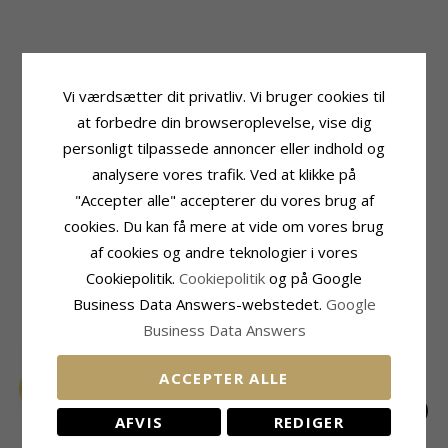
Produktinformation
Sten
Sten:
Zirkon
Slibning:
Facetsleben
Vi værdsætter dit privatliv. Vi bruger cookies til
Øreringe:
Øreringe
Farve:
Hvid
at forbedre din browseroplevelse, vise dig
Ædelmetal:
2
Sten:
Zirkon
personligt tilpassede annoncer eller indhold og
Ædelmetal:
Sølv
Størrelse
Ædelmetal:
analysere vores trafik. Ved at klikke på
Forgyldt Sølv
Højde:
13 mm
Overflade:
Blank
"Accepter alle" accepterer du vores brug af
Bredde:
7 mm
cookies. Du kan få mere at vide om vores brug
Leveringstid
af cookies og andre teknologier i vores
Leveringstid:
2-3 Hverdage
Cookiepolitik.
Cookiepolitik
og på Google
Business Data Answers-webstedet.
Google
MEST SOLGTE I KATEGORIEN
Business Data Answers
ACCEPTER ALLE
AFVIS
REDIGER