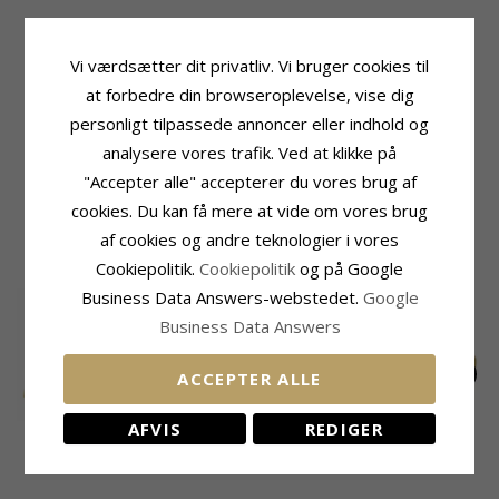
Produktinformation
Sten
Form:
Hjerte
Antal:
2
Vi værdsætter dit privatliv. Vi bruger cookies til
Øreringe:
Ørestikker
Slibning:
Facetsleben
at forbedre din browseroplevelse, vise dig
Ædelmetal:
14 Karat Guld
Farve:
Hvid
Overflade:
Blank
Sten:
Zirkon
personligt tilpassede annoncer eller indhold og
analysere vores trafik. Ved at klikke på
Størrelse
Leveringstid
Højde:
5,7 mm
Leveringstid:
2-3 Hverdage
"Accepter alle" accepterer du vores brug af
Bredde:
5,4 mm
cookies. Du kan få mere at vide om vores brug
af cookies og andre teknologier i vores
MEST SOLGTE I KATEGORIEN
Cookiepolitik.
Cookiepolitik
og på Google
Business Data Answers-webstedet.
Google
SALE
25%
Business Data Answers
ACCEPTER ALLE
AFVIS
REDIGER
2 x 0,20 ct diamant
Vandfaste hjerte
Hjerte diamant
solitaireørestikker i
øreringe i forgyldt
ørestikker i 8 karat
EXTRA
210,-
11900,-
3120,-
CHANTI pris
CHANTI pris
14 karat guld med
stål - OCEANA
guld med diamant
diamant