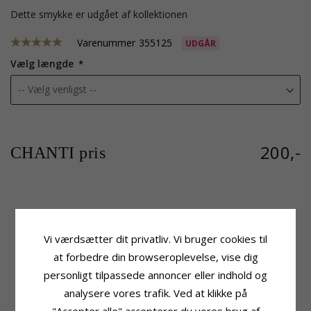
Dette smykke er udgået af kollektionen
Varenummer
355125
UDGÅR
Vælg længde
200,-
CHANTI pris
Produktinformation
Kæde
Form:
Hjerte
Kæde:
Armbånd
Vi værdsætter dit privatliv. Vi bruger cookies til
Type:
Armbånd
Ædelmetal:
Sølv
at forbedre din browseroplevelse, vise dig
Længde:
16 cm plus 3 cm
personligt tilpassede annoncer eller indhold og
Vedhæng
Fatning
analysere vores trafik. Ved at klikke på
Vedhæng:
Hjertevedhæng
Højde:
10,1 mm
Ædelmetal:
Sølv
Bredde:
10,5 mm
"Accepter alle" accepterer du vores brug af