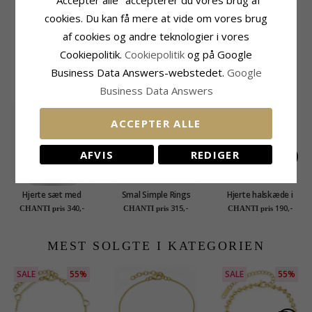
Overflade:
Blank
cookies. Du kan få mere at vide om vores brug
Leveringstid
Leveringstid:
2-3 Hverdage
af cookies og andre teknologier i vores
Cookiepolitik.
Cookiepolitik
og på Google
KUNDER DER HAR KØBT DENNE HAR
Business Data Answers-webstedet.
Google
OGSÁ KØBT
Business Data Answers
ACCEPTER ALLE
AFVIS
REDIGER
Hjerte sæt med
Smal Simple Rings
Hjerte halskæde i
øreringe og
hjerte ring i forgyldt
sølv med vedhæng i
340,-
315,-
190,-
CHANTI pris
CHANTI pris
CHANTI pris
halskæde i sølv -
sølv
sølv - Little Ones
Little Ones
MEST SOLGTE I KATEGORIEN
SALE
55%
SALE
55%