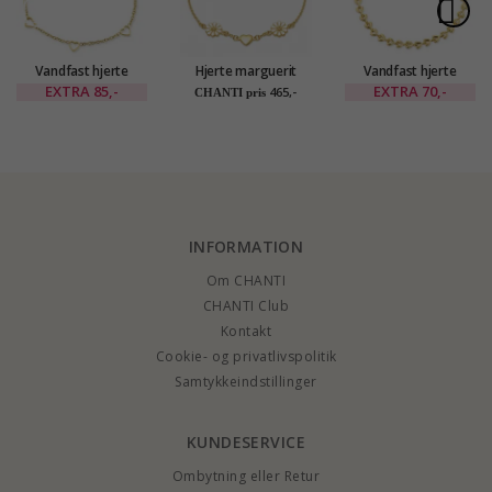
Vandfast hjerte
Hjerte marguerit
Vandfast hjerte
armbånd i forgyldt
armbånd i forgyldt
armbånd i forgyldt
EXTRA
85,-
EXTRA
70,-
465,-
CHANTI pris
stål - OCEANA
sølv - Maggie
stål - OCEANA
INFORMATION
Om CHANTI
CHANTI Club
Kontakt
Cookie- og privatlivspolitik
Samtykkeindstillinger
KUNDESERVICE
Ombytning eller Retur