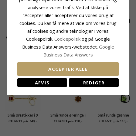
analysere vores trafik. Ved at klikke på
"Accepter alle" accepterer du vores brug af
cookies. Du kan få mere at vide om vores brug
af cookies og andre teknologier i vores
Hjerte infinity zirkon
10 mm marguerit
12 mm marguerit
Cookiepolitik.
Cookiepolitik
og på Google
vedhæng i rhodineret
vedhæng i rhodineret
vedhæng i rhodineret
280,-
310,-
290,-
CHANTI pris
CHANTI pris
CHANTI pris
Business Data Answers-webstedet.
Google
sølv
sølv - Marie
sølv - Matilda
Business Data Answers
KUNDER DER HAR KØBT DENNE HAR
OGSÁ KØBT
ACCEPTER ALLE
AFVIS
REDIGER
Små ørestikker i 9
Små runde øreringe i
Små runde grønne
karat guld med
sølv - Little Ones
krystal øreringe i sølv
740,-
110,-
110,-
CHANTI pris
CHANTI pris
CHANTI pris
syntetisk granat -
- Little Ones
Gold Collection