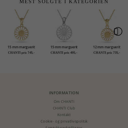
MEST SOLGTE I KATEGORIEN
15 mm marguerit
15 mm marguerit
12 mm marguerit
Halskæde med
halskæde i sølv -
halskæde i forgyldt
745,-
495,-
735,-
CHANTI pris
CHANTI pris
CHANTI pris
vedhæng i forgyldt
Marie
sølv - Marie
sølv - Marie
INFORMATION
Om CHANTI
CHANTI Club
Kontakt
Cookie- og privatlivspolitik
Samtykkeindstillinger