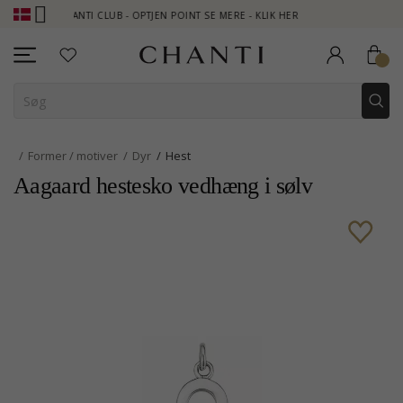
CHANTI CLUB - OPTJEN POINT SE MERE - KLIK HER
NEW COLLEC
Former / motiver
Dyr
Hest
Aagaard hestesko vedhæng i sølv