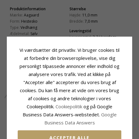
Produktinformation
Størrelse
Mærke:
Aagaard
Højde:
11,0 mm
Form:
Hestesko
Bredde:
7,0 mm
Type:
Vedhæng
Leveringstid
Ædelmetal:
Sølv
Leveringstid:
2-3 Hverdage
Overflade:
Blank
Vi værdsætter dit privatliv. Vi bruger cookies til
KUNDER DER HAR KØBT DENNE HAR
at forbedre din browseroplevelse, vise dig
OGSÁ KØBT
personligt tilpassede annoncer eller indhold og
analysere vores trafik. Ved at klikke på
"Accepter alle" accepterer du vores brug af
cookies. Du kan få mere at vide om vores brug
af cookies og andre teknologier i vores
Cookiepolitik.
Cookiepolitik
og på Google
BNH anker rund
Business Data Answers-webstedet.
Google
halskæde i sølv 50 cm
195,-
CHANTI pris
Business Data Answers
x 1,1 mm
MEST SOLGTE I KATEGORIEN
ACCEPTER ALLE