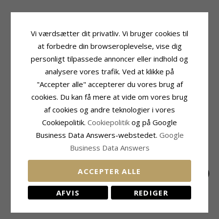
Produktinformation
Sten
Vi værdsætter dit privatliv. Vi bruger cookies til
Farve:
Brune
Antal:
2
Øreringe:
Øreringe
Slibning:
Cabochonsleben
at forbedre din browseroplevelse, vise dig
Ædelmetal:
Oxideret Sterlingsølv
Farve:
Brun
personligt tilpassede annoncer eller indhold og
Overflade:
Blank
Sten:
Tigerøje
analysere vores trafik. Ved at klikke på
Størrelse
Leveringstid
"Accepter alle" accepterer du vores brug af
Højde Inkl. Krog:
25,0 mm
Leveringstid:
2-3 Hverdage
cookies. Du kan få mere at vide om vores brug
Bredde:
13,0 mm
af cookies og andre teknologier i vores
MEST SOLGTE I KATEGORIEN
Cookiepolitik.
Cookiepolitik
og på Google
Business Data Answers-webstedet.
Google
Business Data Answers
ACCEPTER ALLE
AFVIS
REDIGER
Runde røgfarvet
Rav øreringe i sølv
Kapivar øreringe i
kvarts øreringe i
sølv - Little Ones
510,-
440,-
175,-
CHANTI pris
CHANTI pris
CHANTI pris
forgyldt sølv - Loom