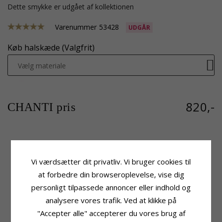
Dette smykke er udgået af kollektionen
Varenummer
53428
UDGÅR
Køb halskæde (Valgfrit)
Vælg materiale
820,-
CHANTI pris
Produktinformation
Størrelse
Vi værdsætter dit privatliv. Vi bruger cookies til
Tillægsord:
19 x 20 mm
Højde:
24,8 mm
Vedhæng:
Hjerte Medaljon
Højde Ekskl. Øsken:
20,3 mm
at forbedre din browseroplevelse, vise dig
Ædelmetal:
Sølv
Bredde Lukket:
19,2 mm
personligt tilpassede annoncer eller indhold og
Overflade:
Blank Og Mønstret
Bredde Åben:
35,2 mm
analysere vores trafik. Ved at klikke på
Dybde Lukket:
5,1 mm
"Accepter alle" accepterer du vores brug af
Leveringstid