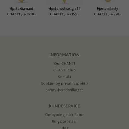
Hjerte diamant
Hjerte vedhæng i 14
Hjerte infinity
vedhæng i 14 karat
karat guld - Gold
vedhæng med
2710,-
2155,-
770,-
CHANTI pris
CHANTI pris
CHANTI pris
guld 0,02 ct
Collection
halskæde i forgyldt
sølv
INFORMATION
Om CHANTI
CHANTI Club
Kontakt
Cookie- og privatlivspolitik
Samtykkeindstillinger
KUNDESERVICE
Ombytning eller Retur
Ringstørrelser
Blog