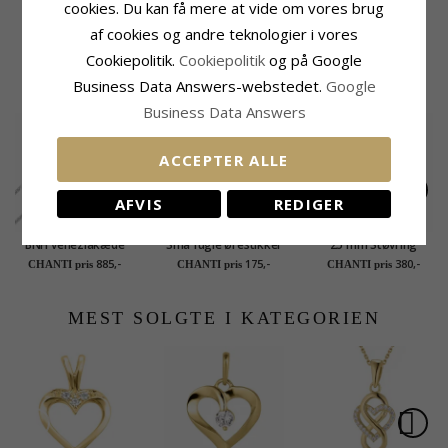
cookies. Du kan få mere at vide om vores brug
Leveringstid:
2-3 Hverdage
af cookies og andre teknologier i vores
Cookiepolitik.
Cookiepolitik
og på Google
KUNDER DER HAR KØBT DENNE HAR
OGSÁ KØBT
Business Data Answers-webstedet.
Google
Business Data Answers
ACCEPTER ALLE
AFVIS
REDIGER
BNH veneziakæde
Små fugle ørestikker
25 mm Støvring
rund i sølv 50 cm x
i sølv - Little Ones
Design livets træ
885,-
175,-
380,-
CHANTI pris
CHANTI pris
CHANTI pris
2,0 mm
Halskæde med
vedhæng i sølv
MEST SOLGTE I KATEGORIEN