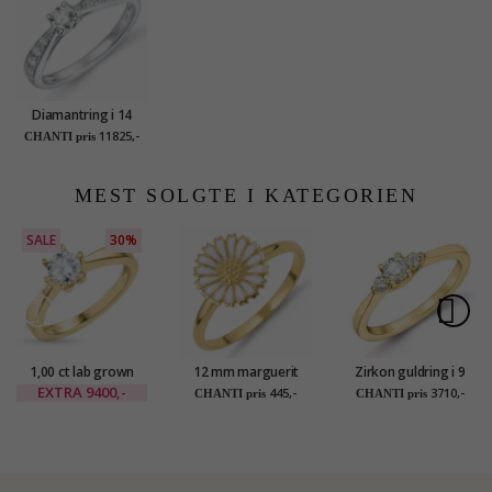
Diamantring i 14
karat hvidguld 0,18 ct
11825,-
CHANTI pris
0,14 ct
MEST SOLGTE I KATEGORIEN
SALE
30%
1,00 ct lab grown
12 mm marguerit
Zirkon guldring i 9
diamant ring i 14
ring i forgyldt sølv -
karat guld
EXTRA
9400,-
445,-
3710,-
CHANTI pris
CHANTI pris
karat guld 1,00 ct
Marie