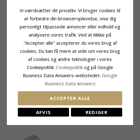
Produktinformation
Sten
Vi værdsætter dit privatliv. Vi bruger cookies til
Ring:
Diamantring
Antal:
1
at forbedre din browseroplevelse, vise dig
Karat:
14
Slibning:
Brillantsleben
Ædelmetal:
Hvidguld
Sten:
Diamant
personligt tilpassede annoncer eller indhold og
Overflade:
Blank
Diamant Farve:
Wesselton
analysere vores trafik. Ved at klikke på
Diamant Klarhed:
SI
"Accepter alle" accepterer du vores brug af
Carat:
0,18
cookies. Du kan få mere at vide om vores brug
Sten
Ringskinne
af cookies og andre teknologier i vores
Antal:
8
Bredde Top:
2,7 mm
Slibning:
Brillantsleben
Bredde Bund:
2,1 mm
Cookiepolitik.
Cookiepolitik
og på Google
Sten:
Diamant
Tykkelse Top:
3,4 mm
Business Data Answers-webstedet.
Google
Diamant Farve:
Wesselton
Tykkelse Bund:
1,4 mm
Business Data Answers
Diamant Klarhed:
SI
Fatning
Carat:
0,14
Højde X Bredde:
ACCEPTER ALLE
3,6 mm x 3,6 mm
Dybde:
5,3 mm
AFVIS
REDIGER
NYLIGT VISTE PRODUKTER