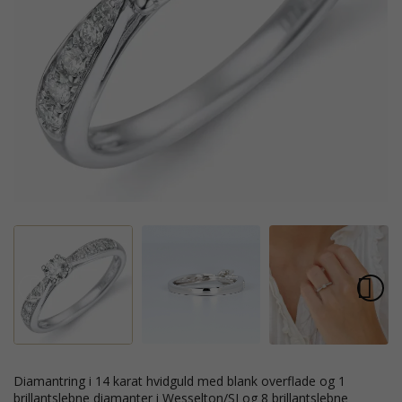
diamantring i 14 karat hvidguld med blank overflade og 1
brillantslebne diamanter i Wesselton/SI og 8 brillantslebne