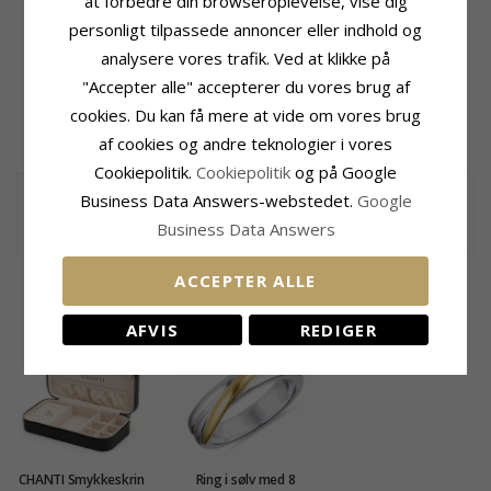
at forbedre din browseroplevelse, vise dig
Diamant Klarhed:
SI
Carat:
0,03
personligt tilpassede annoncer eller indhold og
analysere vores trafik. Ved at klikke på
Ringskinne
Leveringstid
Bredde Top:
5,6 mm
Str. På Lager:
2-3 Hverdage
"Accepter alle" accepterer du vores brug af
Bredde Bund:
1,4 mm
cookies. Du kan få mere at vide om vores brug
Tykkelse Top:
2,2 mm
af cookies og andre teknologier i vores
Tykkelse Bund:
1,1 mm
Cookiepolitik.
Cookiepolitik
og på Google
Diamantring i smukt design
Business Data Answers-webstedet.
Google
diamantring i 14 karat guld.- og hvidguld med blank overflade og 5
brillantslebne diamanter i Wesselton/SI
Business Data Answers
KUNDER DER HAR KØBT DENNE HAR
ACCEPTER ALLE
OGSÁ KØBT
AFVIS
REDIGER
CHANTI Smykkeskrin
Ring i sølv med 8