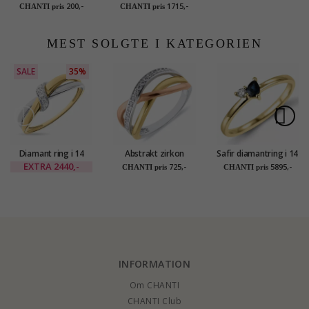
smykkeskrin i
karat guld
200,-
1715,-
CHANTI pris
CHANTI pris
kunstlæder
MEST SOLGTE I KATEGORIEN
SALE
35%
Diamant ring i 14
Abstrakt zirkon
Safir diamantring i 14
karat guld.- og
Fingerringe i sølv
karat guld 0,22 ct
EXTRA
2440,-
725,-
5895,-
CHANTI pris
CHANTI pris
hvidguld 0,03 ct
med forgyldt sølv
0,04 ct
med rosabelagt sølv
INFORMATION
Om CHANTI
CHANTI Club