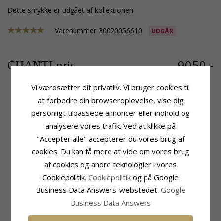
Dette smykke er udgået af kollektionen
Varenummer
30020056610
UDGÅR
9050,-
CHANTI pris
Vi værdsætter dit privatliv. Vi bruger cookies til
at forbedre din browseroplevelse, vise dig
Produktinformation
Sten
personligt tilpassede annoncer eller indhold og
Øreringe:
Creoler
Slibning:
Brillantsleben
analysere vores trafik. Ved at klikke på
Ædelmetal:
14 Karat Hvidguld
Sten:
Diamant
"Accepter alle" accepterer du vores brug af
Overflade:
Blank
Diamant Farve:
Wesselton
Diamant Klarhed:
SI
cookies. Du kan få mere at vide om vores brug
Carat:
0,25
af cookies og andre teknologier i vores
Størrelse
Leveringstid
Cookiepolitik.
Cookiepolitik
og på Google
Højde:
14,6 mm
Leveringstid:
2-3 Hverdage
Business Data Answers-webstedet.
Google
Bredde:
3,0 mm
Business Data Answers
Dybde:
13,7 mm