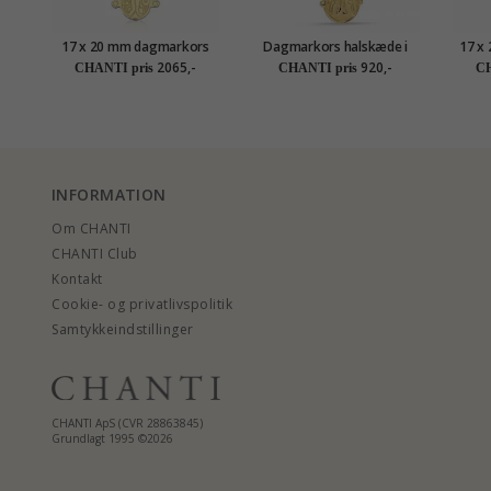
17 x 20 mm dagmarkors
Dagmarkors halskæde i
17 x
med fadervor i 8 karat guld
forgyldt sølv med vedhæng
14 
2065,-
920,-
CHANTI pris
CHANTI pris
CH
- Amoré
i forgyldt sølv
INFORMATION
Om CHANTI
CHANTI Club
Kontakt
Cookie- og privatlivspolitik
Samtykkeindstillinger
CHANTI ApS (CVR 28863845)
Grundlagt 1995 ©2026