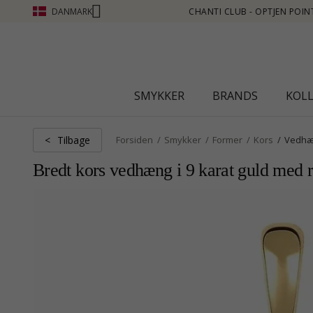
DANMARK
EN POINT SE MERE - KLIK HER
SMYKKER
BRANDS
KOL
Tilbage
<
Forsiden
Smykker
Former
Kors
Vedh
Bredt kors vedhæng i 9 karat guld med