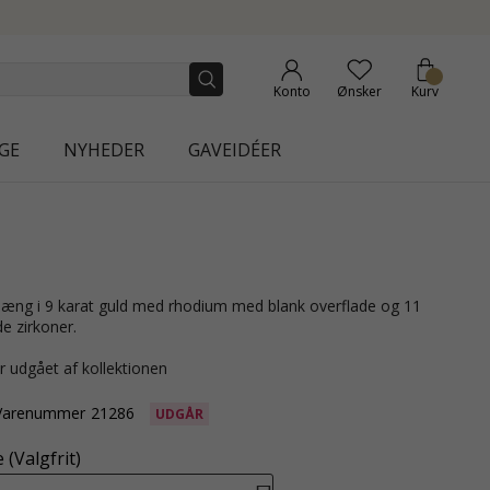
ECTION | AURA
Konto
Ønsker
Kurv
GE
NYHEDER
GAVEIDÉER
e zirkoner.
r udgået af kollektionen
Varenummer
21286
UDGÅR
(Valgfrit)