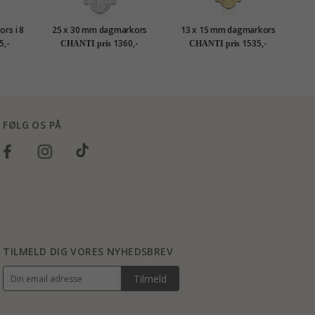
rs i 8
25 x 30 mm dagmarkors
13 x 15 mm dagmarkors
1
ré
med fadervor i sølv -
med fadervor i 8 karat guld
5,-
1360,-
1535,-
CHANTI pris
CHANTI pris
Amoré
- Amoré
FØLG OS PÅ
TILMELD DIG VORES NYHEDSBREV
Tilmeld