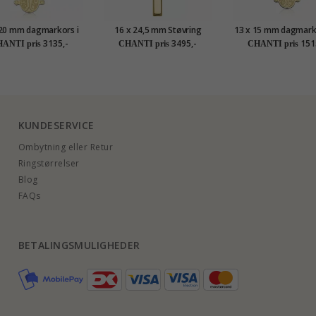
 20 mm dagmarkors i
16 x 24,5 mm Støvring
13 x 15 mm dagmarko
karat guld - Amoré
Design kors vedhæng i 14
karat guld - Amo
3135,-
3495,-
151
ANTI pris
CHANTI pris
CHANTI pris
karat guld
KUNDESERVICE
Ombytning eller Retur
Ringstørrelser
Blog
FAQs
BETALINGSMULIGHEDER