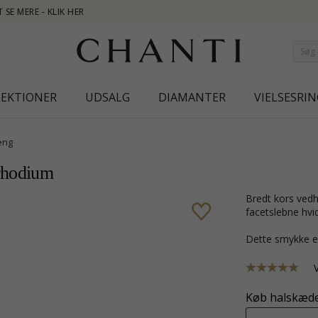
NEW COLL
LEKTIONER
UDSALG
DIAMANTER
VIELSESRIN
æng
 rhodium
bredt kors vedhæng i 9 karat guld med rhodium med blank overflade og 11
facetslebne hvid
Dette smykke e
Køb halskæde 