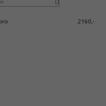
ale
2160,-
ris