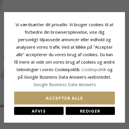
Vi værdsætter dit privatliv. Vi bruger cookies til at
forbedre din browseroplevelse, vise dig
personligt tilpassede annoncer eller indhold og
analysere vores trafik. Ved at klikke på "Accepter
alle" accepterer du vores brug af cookies. Du kan
få mere at vide om vores brug af cookies og andre
teknologier i vores Cookiepolitik.
Cookiepolitik
og
på Google Business Data Answers-webstedet.
Google Business Data Answers
Fatning
ACCEPTER ALLE
Højde Ekskl. Øsken:
14,7 mm
tsleben
Bredde:
9,4 mm
AFVIS
REDIGER
Dybde:
1,9 mm