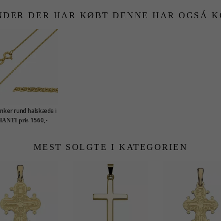
NDER DER HAR KØBT DENNE HAR OGSÁ K
nker rund halskæde i
rat guld 42 - 45 cm x
1560,-
ANTI pris
1,2 mm
MEST SOLGTE I KATEGORIEN