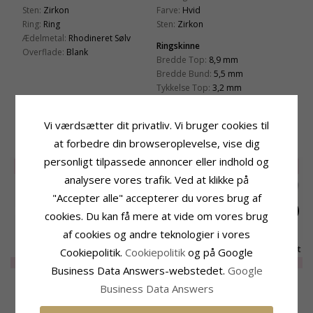
Sten:
Zirkon
Farve:
Hvid
Ring:
Ring
Sten:
Zirkon
Ædelmetal:
Rhodineret Sølv
Ringskinne
Overflade:
Blank
Bredde Top:
8,9 mm
Bredde Bund:
5,5 mm
Tykkelse Top:
3,2 mm
Tykkelse Bund:
1,5 mm
Vi værdsætter dit privatliv. Vi bruger cookies til
RELATEREDE PRODUKTER
at forbedre din browseroplevelse, vise dig
personligt tilpassede annoncer eller indhold og
UDGÅR
70%
SALE
40%
UDGÅR
65%
analysere vores trafik. Ved at klikke på
"Accepter alle" accepterer du vores brug af
cookies. Du kan få mere at vide om vores brug
af cookies og andre teknologier i vores
Hvid zirkon ring i
Hvid zirkon ring i
Hvid ring i rhodineret
Cookiepolitik.
Cookiepolitik
og på Google
rhodineret sølv
rhodineret sølv
sølv
EXTRA
110,-
EXTRA
310,-
EXTRA
150,-
Business Data Answers-webstedet.
Google
Business Data Answers
KUNDER DER HAR KØBT DENNE HAR