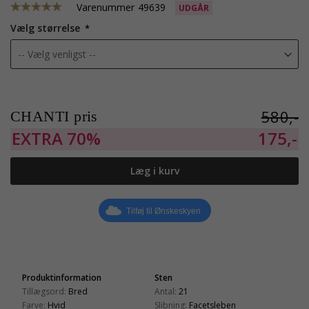
Varenummer
49639
UDGÅR
Vælg størrelse
580,-
CHANTI pris
EXTRA
70%
175,-
Læg i kurv
Tilføj til Ønskeskyen
Produktinformation
Sten
Tillægsord:
Bred
Antal:
21
Farve:
Hvid
Slibning:
Facetsleben