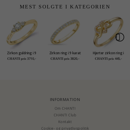
MEST SOLGTE I KATEGORIEN
Zirkon guldring i 9
Zirkon ring i 9 karat
Hjerter zirkon ring i
karat guld
guld
forgyldt sølv
3710,-
3820,-
445,-
CHANTI pris
CHANTI pris
CHANTI pris
INFORMATION
Om CHANTI
CHANTI Club
Kontakt
Cookie- og privatlivspolitik