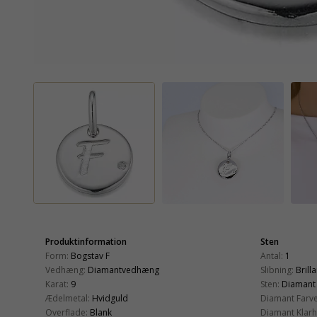
Produktinformation
Sten
Form:
Bogstav F
Antal:
1
Vedhæng:
Diamantvedhæng
Slibning:
Brill
Karat:
9
Sten:
Diamant
Ædelmetal:
Hvidguld
Diamant Farve
Overflade:
Blank
Diamant Klarh