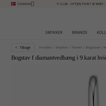
DANMARK
T SE MERE - KLIK HER
SMYKKER
BRANDS
KOL
Tilbage
<
Forsiden
Smykker
Former
Bogstaver
Bogstav f diamantvedhæng i 9 karat hvi