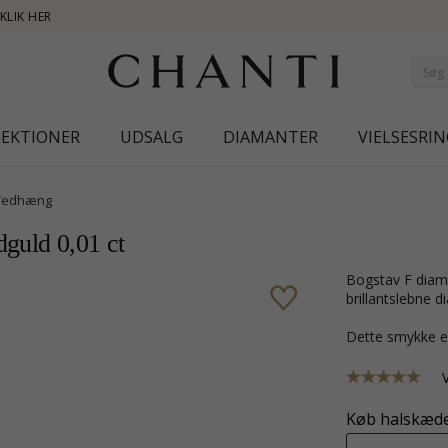
NEW COLLECTION 
LEKTIONER
UDSALG
DIAMANTER
VIELSESRIN
Vedhæng
dguld 0,01 ct
bogstav F diamantvedhæng i 9 karat hvidguld med blank overflade og 1
brillantslebne 
Dette smykke e
Køb halskæde 