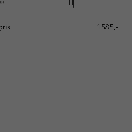
ale
1585,-
ris