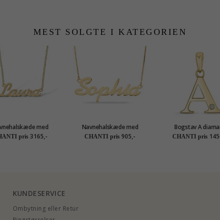
MEST SOLGTE I KATEGORIEN
vnehalskæde med
Navnehalskæde med
Bogstav A diama
g i 9 karat guld - My
vedhæng i forgyldt sølv -
vedhæng i 9 karat gu
3165,-
905,-
145
ANTI pris
CHANTI pris
CHANTI pris
Letter
My Letter
ct
KUNDESERVICE
Ombytning eller Retur
Ringstørrelser