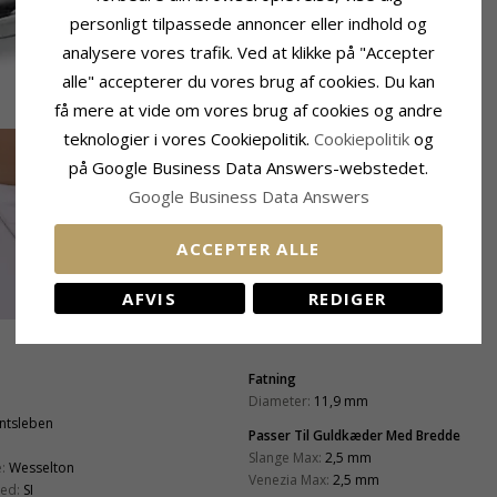
personligt tilpassede annoncer eller indhold og
analysere vores trafik. Ved at klikke på "Accepter
alle" accepterer du vores brug af cookies. Du kan
få mere at vide om vores brug af cookies og andre
teknologier i vores Cookiepolitik.
Cookiepolitik
og
på Google Business Data Answers-webstedet.
Google Business Data Answers
ACCEPTER ALLE
AFVIS
REDIGER
Fatning
Diameter:
11,9 mm
antsleben
Passer Til Guldkæder Med Bredde
Slange Max:
2,5 mm
:
Wesselton
Venezia Max:
2,5 mm
ed:
SI