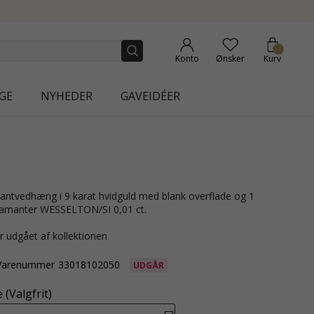
| AURA
Konto
Ønsker
Kurv
GE
NYHEDER
GAVEIDÉER
diamanter WESSELTON/SI 0,01 ct.
r udgået af kollektionen
Varenummer
33018102050
UDGÅR
(Valgfrit)