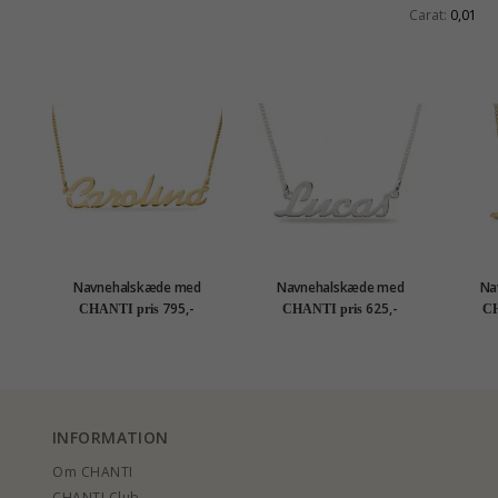
Carat:
0,01
Navnehalskæde med
Navnehalskæde med
Na
vedhæng i forgyldt sølv -
vedhæng i sølv - My Letter
vedhæn
795,-
625,-
CHANTI pris
CHANTI pris
CH
My Letter
INFORMATION
Om CHANTI
CHANTI Club