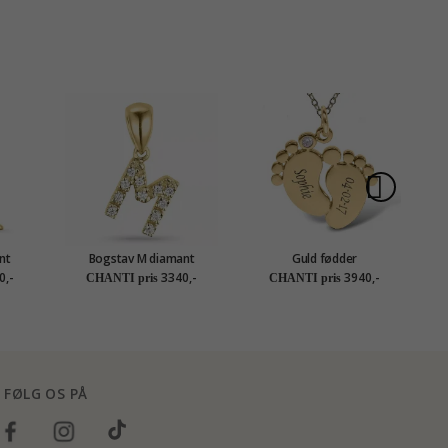
nt
Bogstav M diamant
Guld fødder
ld 0,01
vedhæng i 9 karat guld 0,06
Navnehalskæde med
ve
0,-
3340,-
3940,-
CHANTI pris
CHANTI pris
ct
vedhæng i 9 karat guld med
1 facetslebne blå zirkoner -
My Letter
FØLG OS PÅ