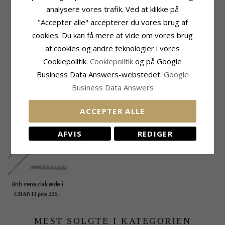
Slibning:
Glat
Slibning:
Glat
analysere vores trafik. Ved at klikke på
Farve:
Grøn
Farve:
Lysegrøn
"Accepter alle" accepterer du vores brug af
Sten:
Emalje
Sten:
Emalje
cookies. Du kan få mere at vide om vores brug
Fatning
Leveringstid
Højde:
15,1 mm
Leveringstid:
2-3 Hverdage
af cookies og andre teknologier i vores
Højde Ekskl. Øsken:
11,2 mm
Cookiepolitik.
Cookiepolitik
og på Google
Bredde:
9,3 mm
Business Data Answers-webstedet.
Google
Business Data Answers
KUNDER DER HAR KØBT DENNE HAR
OGSÁ KØBT
ACCEPTER ALLE
AFVIS
REDIGER
Bnh veneziakæde i
sølv 55 cm x 0,8 mm
235,-
CHANTI pris
MEST SOLGTE I KATEGORIEN