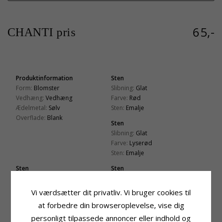
65,-
CHANTI pris
Produktinformation
Sten
Form:
Blomster
Slibning:
Glat
Vedhæng:
Vedhæng
Farve:
Rød
Ædelmetal:
Sølv
Sten:
Emalje
Overflade:
Blank
Sten
Slibning:
Glat
Farve:
Lyserød
Sten:
Emalje
Sten
Sten
Slibning:
Glat
Slibning:
Glat
Farve:
Gul
Farve:
Blå
Vi værdsætter dit privatliv. Vi bruger cookies til
Sten:
Emalje
Sten:
Emalje
at forbedre din browseroplevelse, vise dig
Sten
Sten
personligt tilpassede annoncer eller indhold og