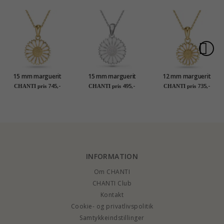
15 mm marguerit
15 mm marguerit
12 mm marguerit
Halskæde med
halskæde i sølv -
halskæde i forgyldt
745,-
495,-
735,-
CHANTI pris
CHANTI pris
CHANTI pris
vedhæng i forgyldt
Marie
sølv - Marie
sølv - Marie
INFORMATION
Om CHANTI
CHANTI Club
Kontakt
Cookie- og privatlivspolitik
Samtykkeindstillinger