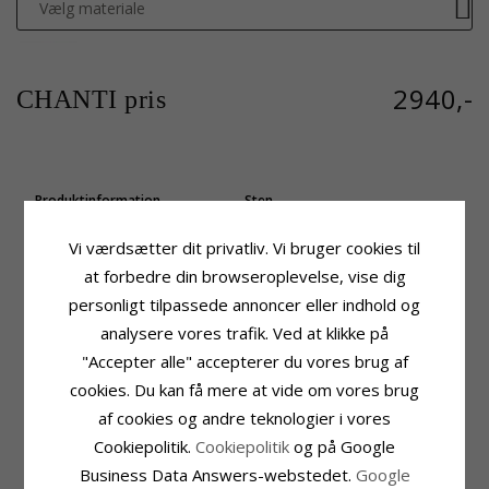
Vælg materiale
2940,-
CHANTI pris
Produktinformation
Sten
Form:
Blomster
Antal:
3
Sten:
Rubin
Slibning:
Brillantsleben
Vi værdsætter dit privatliv. Vi bruger cookies til
Vedhæng:
Diamantvedhæng
Sten:
Diamant
at forbedre din browseroplevelse, vise dig
Karat:
9
Diamant Farve:
Wesselton
personligt tilpassede annoncer eller indhold og
Ædelmetal:
Hvidguld
Diamant Klarhed:
SI
Overflade:
analysere vores trafik. Ved at klikke på
Blank
Carat:
0,01
"Accepter alle" accepterer du vores brug af
Sten
Fatning
Antal:
1
Højde Inkl. Øsken:
16,7 mm
cookies. Du kan få mere at vide om vores brug
Slibning:
Facetsleben
Bredde:
10,4 mm
af cookies og andre teknologier i vores
Sten:
Rubin
Dybde:
3,7 mm
Cookiepolitik.
Cookiepolitik
og på Google
Carat:
0,16
Leveringstid
Business Data Answers-webstedet.
Google
Leveringstid:
2-3 Hverdage