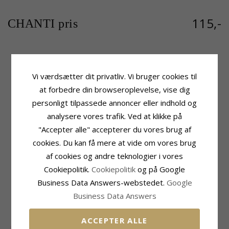
115,-
CHANTI pris
Produktinformation
Sten
Vi værdsætter dit privatliv. Vi bruger cookies til
Form:
Blomster
Slibning:
Facetsleben
at forbedre din browseroplevelse, vise dig
Sten:
Perle
Farve:
Hvid
Vedhæng:
Vedhæng
Sten:
Zirkon
personligt tilpassede annoncer eller indhold og
Ædelmetal:
Sølv
analysere vores trafik. Ved at klikke på
Perle
Overflade:
Blank
Antal:
1
"Accepter alle" accepterer du vores brug af
Farve:
Hvid
cookies. Du kan få mere at vide om vores brug
Perletype:
Ferskvandsperle
af cookies og andre teknologier i vores
Fatning
Leveringstid
Cookiepolitik.
Cookiepolitik
og på Google
Højde Ekskl. Øsken:
17,8 mm
Leveringstid:
2-3 Hverdage
Business Data Answers-webstedet.
Google
Bredde:
15,7 mm
Business Data Answers
MEST SOLGTE I KATEGORIEN
ACCEPTER ALLE