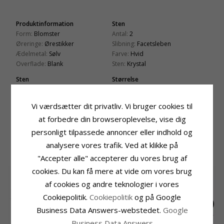
Produktinformation
Sten
Form:
Blomster
Antal:
2
Øreringe:
Ørestikker
Slibning:
Facetsleben
Ædelmetal:
Sølv
Farve:
Hvid
Overflade:
Blank
Sten:
Krystal
Sten
Størrelse
Slibning:
Glat
Diameter:
4,0 mm
Farve:
Pink
Leveringstid
Vi værdsætter dit privatliv. Vi bruger cookies til
Sten:
Emalje
Leveringstid:
2-3 Hverdage
at forbedre din browseroplevelse, vise dig
personligt tilpassede annoncer eller indhold og
KUNDER DER HAR KØBT DENNE HAR
analysere vores trafik. Ved at klikke på
OGSÁ KØBT
"Accepter alle" accepterer du vores brug af
cookies. Du kan få mere at vide om vores brug
af cookies og andre teknologier i vores
Cookiepolitik.
Cookiepolitik
og på Google
Business Data Answers-webstedet.
Google
Business Data Answers