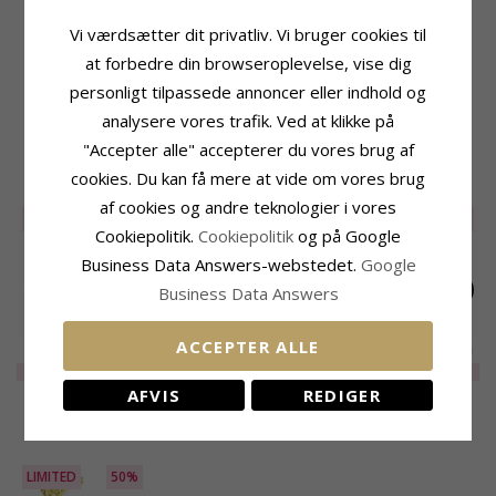
Produktinformation
Størrelse
Form:
Blomster
Diameter:
18,9 mm
Vi værdsætter dit privatliv. Vi bruger cookies til
Øreringe:
Øreringe
at forbedre din browseroplevelse, vise dig
Leveringstid
Ædelmetal:
Forgyldt Messing
Leveringstid:
2-3 Hverdage
personligt tilpassede annoncer eller indhold og
Kollektion:
Eliné
Overflade:
Struktureret
analysere vores trafik. Ved at klikke på
"Accepter alle" accepterer du vores brug af
RELATEREDE PRODUKTER
cookies. Du kan få mere at vide om vores brug
af cookies og andre teknologier i vores
LIMITED
50%
LIMITED
50%
Cookiepolitik.
Cookiepolitik
og på Google
Business Data Answers-webstedet.
Google
Business Data Answers
ACCEPTER ALLE
Blomster perle
Blomster øreringe i
Blomster øreringe i
øreringe i forgyldt
forgyldt messing -
forgyldt messing -
LIMITED
100,-
LIMITED
100,-
195,-
CHANTI pris
messing - Eliné
Eliné
Eliné
AFVIS
REDIGER
NYLIGT VISTE PRODUKTER
LIMITED
50%