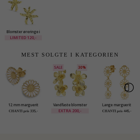
Blomster øreringe i
forgyldt messing -
LIMITED
120,-
Eliné
MEST SOLGTE I KATEGORIEN
SALE
30%
12 mm marguerit
Vandfaste blomster
Lange marguerit
ørestikker i forgyldt
øreringe i forgyldt
ørestikker i forgyldt
EXTRA
200,-
335,-
445,-
CHANTI pris
CHANTI pris
sølv - Marie
stål - OCEANA
sølv - Maggie