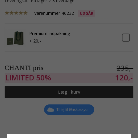
Leveringstid: På lager 2-3 hverdage
Varenummer
46232
UDGÅR
Premium indpakning
+ 20,-
235,-
CHANTI pris
LIMITED
50%
120,-
Læg i kurv
Tilføj til Ønskeskyen