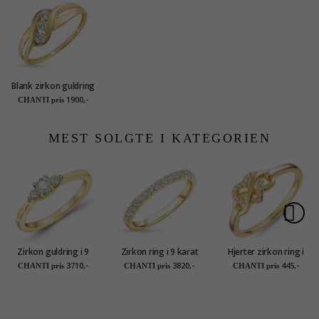
Blank zirkon guldring
i 9 karat guld - Gold
1900,-
CHANTI pris
Collection
MEST SOLGTE I KATEGORIEN
Zirkon guldring i 9
Zirkon ring i 9 karat
Hjerter zirkon ring i
karat guld
guld
forgyldt sølv
3710,-
3820,-
445,-
CHANTI pris
CHANTI pris
CHANTI pris