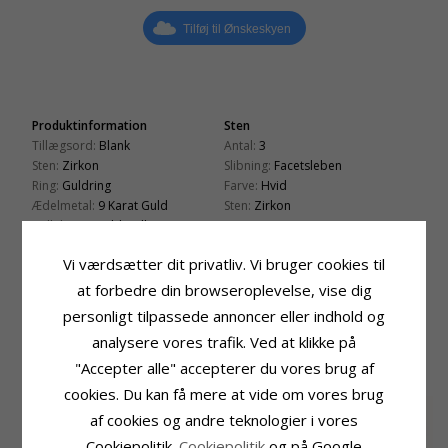
Tilføj til Ønskeskyen
Produktinformation
Sten
Tillægsord:
Blank
Antal:
3
Sten:
Zirkon
Slibning:
Facetsleben
Ring:
Guldring
Farve:
Hvid
Ædelmetal:
9 Karat Guld
Sten:
Zirkon
Kollektion:
Gold Collection
Ringskinne
Overflade:
Blank
Bredde Top:
6,0 mm
Vi værdsætter dit privatliv. Vi bruger cookies til
Bredde Bund:
1,0 mm
at forbedre din browseroplevelse, vise dig
Tykkelse Top:
1,9 mm
personligt tilpassede annoncer eller indhold og
Tykkelse Bund:
0,4 mm
analysere vores trafik. Ved at klikke på
"Accepter alle" accepterer du vores brug af
RELATEREDE PRODUKTER
cookies. Du kan få mere at vide om vores brug
af cookies og andre teknologier i vores
Cookiepolitik.
Cookiepolitik
og på Google