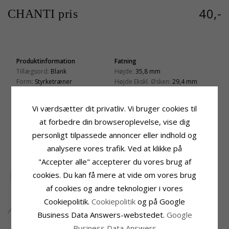
40,-
CHANTI pris
Produktinformation
Fatning
Tillægsord:
Blank
Højde:
35,8 mm
Form:
Styrketræner
Højde Ekskl. Øsken:
29,4 mm
Vedhæng:
Vedhæng
Bredde:
16,4 mm
Ædelmetal:
Stål
Vi værdsætter dit privatliv. Vi bruger cookies til
Leveringstid
Overflade:
Blank
Leveringstid:
2-3 Hverdage
at forbedre din browseroplevelse, vise dig
personligt tilpassede annoncer eller indhold og
KUNDER DER HAR KØBT DENNE HAR
analysere vores trafik. Ved at klikke på
OGSÁ KØBT
"Accepter alle" accepterer du vores brug af
cookies. Du kan få mere at vide om vores brug
SALE
25%
af cookies og andre teknologier i vores
Cookiepolitik.
Cookiepolitik
og på Google
Business Data Answers-webstedet.
Google
Business Data Answers