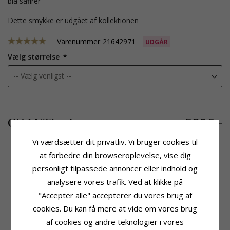
blå safirer
Dette smykke er udgået af kollektionen
Varenummer
21642971
UDGÅR
Vælg størrelse
5395,-
CHANTI pris
Vi værdsætter dit privatliv. Vi bruger cookies til
at forbedre din browseroplevelse, vise dig
personligt tilpassede annoncer eller indhold og
Produktinformation
Sten
Farve:
Blå
Antal:
5
analysere vores trafik. Ved at klikke på
Sten:
Safir
Slibning:
Brillantsleben
"Accepter alle" accepterer du vores brug af
Ring:
Diamantring
Sten:
Diamant
cookies. Du kan få mere at vide om vores brug
Karat:
14
Diamant Farve:
Wesselton
af cookies og andre teknologier i vores
Ædelmetal:
Hvidguld
Diamant Klarhed:
SI