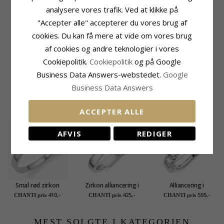
Slibning:
Facetsleben
analysere vores trafik. Ved at klikke på
Farve:
Blå
"Accepter alle" accepterer du vores brug af
Sten:
Safir
cookies. Du kan få mere at vide om vores brug
Ringskinne
Leveringstid
af cookies og andre teknologier i vores
Bredde Top:
2,8 mm
Str. På Lager:
2-3 Hverdage
Bredde Bund:
2,8 mm
Cookiepolitik.
Cookiepolitik
og på Google
Tykkelse Top:
1,7 mm
Business Data Answers-webstedet.
Google
Tykkelse Bund:
1,7 mm
Business Data Answers
RELATEREDE PRODUKTER
ACCEPTER ALLE
AFVIS
REDIGER
Smal rød zirkon
Zirkon alliancering i
Alliancering i
alliancering i sølv
rhodineret sølv
rhodineret sølv
410,-
425,-
595,-
CHANTI pris
CHANTI pris
CHANTI pris
MEST SOLGTE I KATEGORIEN