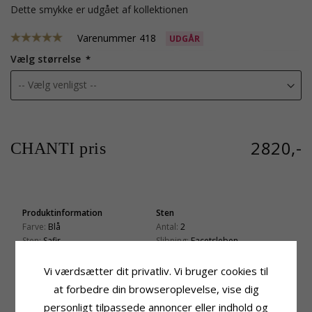
Dette smykke er udgået af kollektionen
Varenummer
418
UDGÅR
Vælg størrelse
2820,-
CHANTI pris
Produktinformation
Sten
Farve:
Blå
Antal:
2
Sten:
Safir
Slibning:
Facetsleben
Ring:
Alliancering
Farve:
Hvid
Ædelmetal:
9 Karat Hvidguld
Sten:
SWAROVSKI Zirkon
Vi værdsætter dit privatliv. Vi bruger cookies til
Overflade:
Blank
at forbedre din browseroplevelse, vise dig
Sten
Antal:
3
personligt tilpassede annoncer eller indhold og