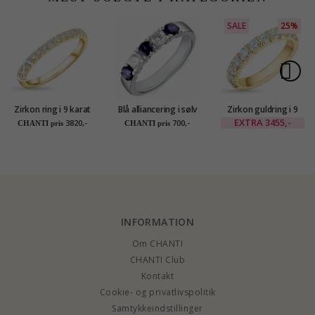
SALE
25%
Zirkon ring i 9 karat
Blå alliancering i sølv
Zirkon guldring i 9
guld
karat guld
EXTRA
3455,-
3820,-
700,-
CHANTI pris
CHANTI pris
INFORMATION
Om CHANTI
CHANTI Club
Kontakt
Cookie- og privatlivspolitik
Samtykkeindstillinger