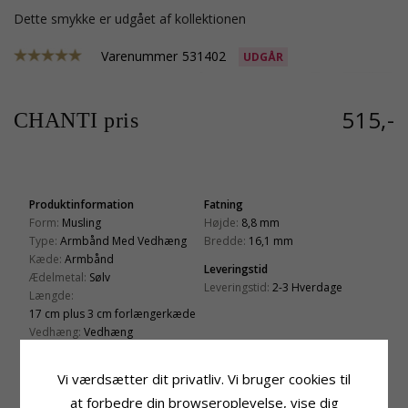
Dette smykke er udgået af kollektionen
Varenummer
531402
UDGÅR
515,-
CHANTI pris
Produktinformation
Fatning
Form:
Musling
Højde:
8,8 mm
Type:
Armbånd Med Vedhæng
Bredde:
16,1 mm
Kæde:
Armbånd
Leveringstid
Ædelmetal:
Sølv
Leveringstid:
2-3 Hverdage
Længde:
17 cm plus 3 cm forlængerkæde
Vedhæng:
Vedhæng
Ædelmetal:
Sølv
Overflade:
Blank
Vi værdsætter dit privatliv. Vi bruger cookies til
at forbedre din browseroplevelse, vise dig