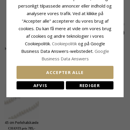
RELATEREDE PRODUKTER
personligt tilpassede annoncer eller indhold og
analysere vores trafik. Ved at klikke på
"Accepter alle" accepterer du vores brug af
cookies. Du kan få mere at vide om vores brug
af cookies og andre teknologier i vores
Cookiepolitik.
Cookiepolitik
og på Google
Hjerte armbånd i sølv
Stjerne armbånd i
Hjerte infinity
Business Data Answers-webstedet.
Google
sølv med vedhæng i
armbånd i sølv med
340,-
330,-
315,-
CHANTI pris
CHANTI pris
CHANTI pris
sølv
vedhæng i sølv
Business Data Answers
KUNDER DER HAR KØBT DENNE HAR
ACCEPTER ALLE
OGSÁ KØBT
AFVIS
REDIGER
45 cm Perlehalskæde
med ferskvandsperle.
785,-
CHANTI pris