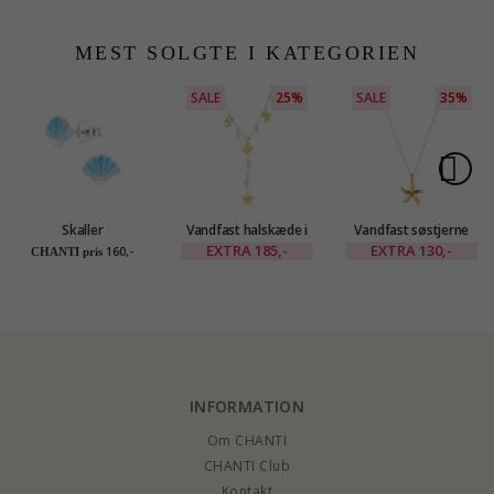
MEST SOLGTE I KATEGORIEN
SALE
25%
SALE
35%
Skaller
Vandfast halskæde i
Vandfast søstjerne
børneøreringe i sølv -
forgyldt stål -
halskæde i forgyldt
EXTRA
185,-
EXTRA
130,-
160,-
CHANTI pris
Little Ones
OCEANA
stål - OCEANA
INFORMATION
Om CHANTI
CHANTI Club
Kontakt