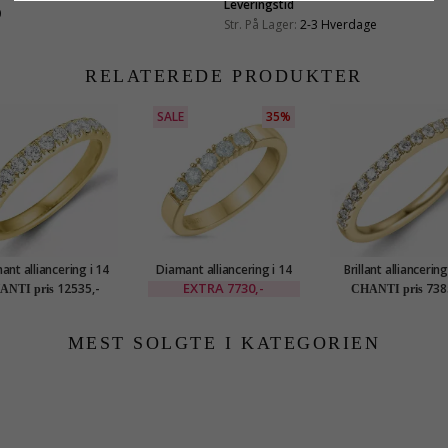
Leveringstid
0
Str. På Lager:
2-3 Hverdage
RELATEREDE PRODUKTER
SALE
35%
ant alliancering i 14
Diamant alliancering i 14
Brillant alliancering
arat guld 0,49 ct
karat guld 5 x 0,07 ct
karat guld 0,225 
EXTRA
7730,-
12535,-
738
ANTI pris
CHANTI pris
MEST SOLGTE I KATEGORIEN