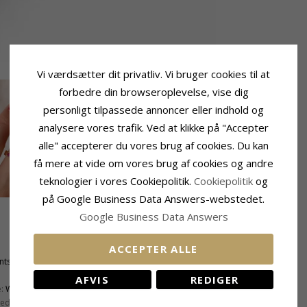
Vi værdsætter dit privatliv. Vi bruger cookies til at
forbedre din browseroplevelse, vise dig
personligt tilpassede annoncer eller indhold og
analysere vores trafik. Ved at klikke på "Accepter
alle" accepterer du vores brug af cookies. Du kan
få mere at vide om vores brug af cookies og andre
teknologier i vores Cookiepolitik.
Cookiepolitik
og
på Google Business Data Answers-webstedet.
Google Business Data Answers
Sten
ACCEPTER ALLE
Antal:
3
antsleben
Slibning:
Facetsleben
Sten:
Rubin
AFVIS
REDIGER
:
Wesselton
Carat:
0,45
ed:
SI