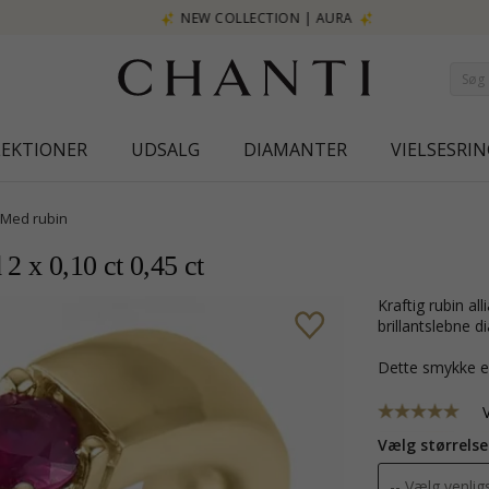
NEW COLLECTION | AURA
LEKTIONER
UDSALG
DIAMANTER
VIELSESRIN
Med rubin
 2 x 0,10 ct 0,45 ct
kraftig rubin alliancering i 14 karat guld med blank overflade og 2
brillantslebne 
Dette smykke e
Vælg størrelse