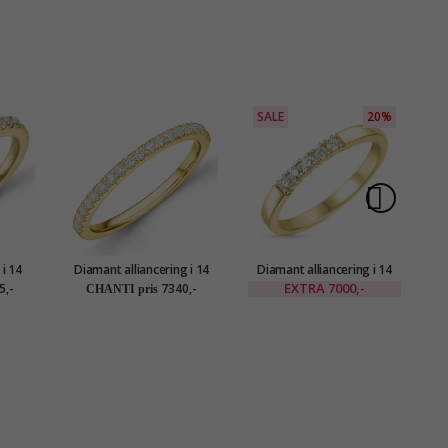
SALE
20%
 i 14
Diamant alliancering i 14
Diamant alliancering i 14
D
ct
karat guld 0,25 ct
karat guld 5 x 0,03 ct
EXTRA
7000,-
5,-
7340,-
CHANTI pris