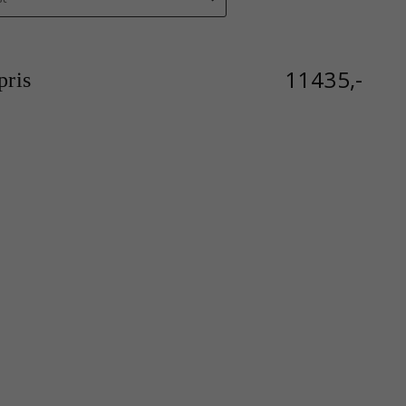
11435,-
ris