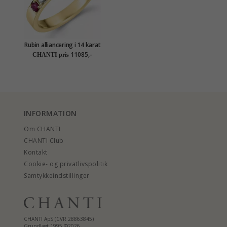
Rubin alliancering i 14 karat
guld 0,10 ct 0,24 ct
11085,-
CHANTI pris
INFORMATION
Om CHANTI
CHANTI Club
Kontakt
Cookie- og privatlivspolitik
Samtykkeindstillinger
CHANTI ApS (CVR 28863845)
Grundlagt 1995 ©2026