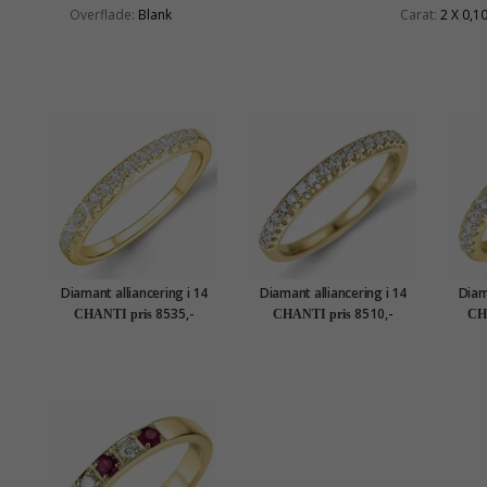
Overflade:
Blank
Carat:
2 X 0,1
Diamant alliancering i 14
Diamant alliancering i 14
Diam
karat guld 0,25 ct
karat guld 0,26 ct
k
8535,-
8510,-
CHANTI pris
CHANTI pris
CH