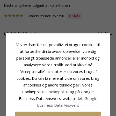
Dette smykke er udgået af kollektionen
Varenummer
262758
UDGÅR
650,-
CHANTI pris
Vi værdsætter dit privatliv. Vi bruger cookies til
at forbedre din browseroplevelse, vise dig
personligt tilpassede annoncer eller indhold og
Produktinformation
Kæde
Tillægsord:
Ægte
Kæde:
Halskæde
analysere vores trafik. Ved at klikke på
Sten:
Månesten
Ædelmetal:
Forgyldt Sølv
"Accepter alle" accepterer du vores brug af
Type:
Vedhæng Med Halskæde
Længde:
42 cm
cookies. Du kan få mere at vide om vores brug
Vedhæng
Fatning
af cookies og andre teknologier i vores
Vedhæng:
Vedhæng
Højde:
24,0 mm
Cookiepolitik.
Cookiepolitik
og på Google
Ædelmetal:
Forgyldt Sølv
Bredde:
13,0 mm
Overflade:
Sandblæst
Business Data Answers-webstedet.
Google
Leveringstid
Business Data Answers
Leveringstid:
2-3 Hverdage