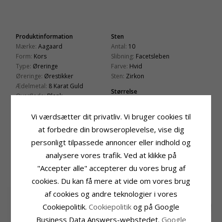
Produktinformation
Sten
Mærke:
Aagaard
Antal:
10
Form:
Kors
Slibning:
Facetsleben
Type:
Øreringe
Farve:
Hvid
Øreringe:
Ørestikker
Sten:
Zirkon
Ædelmetal:
8 Karat Guld
Størrelse
Overflade:
Blank
Højde:
8,9 mm
Bredde:
6,1 mm
Vi værdsætter dit privatliv. Vi bruger cookies til
Leveringstid
at forbedre din browseroplevelse, vise dig
Leveringstid:
2-3 Hverdage
personligt tilpassede annoncer eller indhold og
analysere vores trafik. Ved at klikke på
KUNDER DER HAR KØBT DENNE HAR
"Accepter alle" accepterer du vores brug af
OGSÁ KØBT
cookies. Du kan få mere at vide om vores brug
af cookies og andre teknologier i vores
Cookiepolitik.
Cookiepolitik
og på Google
Business Data Answers-webstedet.
Google