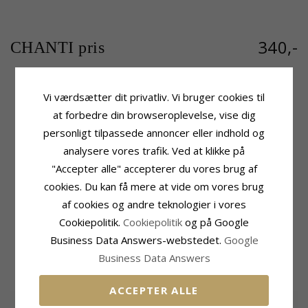
340,-
CHANTI pris
Vi værdsætter dit privatliv. Vi bruger cookies til
Produktinformation
Sten
at forbedre din browseroplevelse, vise dig
Mærke:
Aagaard
Slibning:
Facetsleben
personligt tilpassede annoncer eller indhold og
Form:
Hjerte
Farve:
Hvid
analysere vores trafik. Ved at klikke på
Type:
Vedhæng Med Kæde
Sten:
Zirkon
Ædelmetal:
Rhodineret Sølv
"Accepter alle" accepterer du vores brug af
Størrelse
Overflade:
Blank
cookies. Du kan få mere at vide om vores brug
Højde:
15,0 mm
Bredde:
15,0 mm
af cookies og andre teknologier i vores
Cookiepolitik.
Cookiepolitik
og på Google
Leveringstid
Leveringstid:
2-3 Hverdage
Business Data Answers-webstedet.
Google
Business Data Answers
MEST SOLGTE I KATEGORIEN
ACCEPTER ALLE