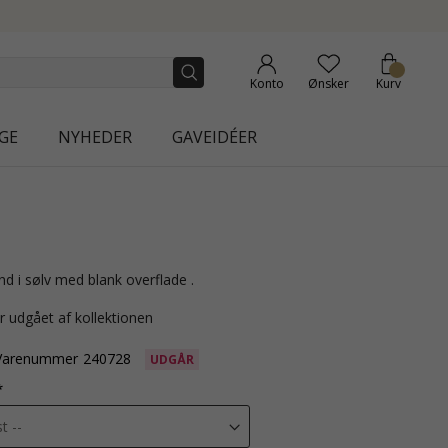
W COLLECTION | AURA
Konto
Ønsker
Kurv
GE
NYHEDER
GAVEIDÉER
d i sølv med blank overflade .
r udgået af kollektionen
Varenummer
240728
UDGÅR