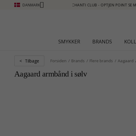
DANMARK
B - OPTJEN POINT SE MERE - KLIK HER
SMYKKER
BRANDS
KOL
Tilbage
<
Forsiden
Brands
Flere brands
Aagaard
Aagaard armbånd i sølv