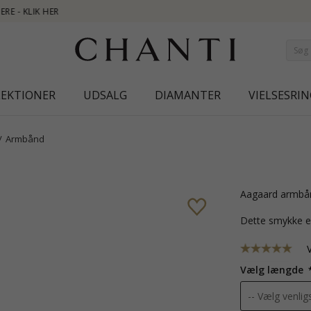
NE
LEKTIONER
UDSALG
DIAMANTER
VIELSESRIN
Armbånd
Aagaard armbån
Dette smykke e
Vælg længde