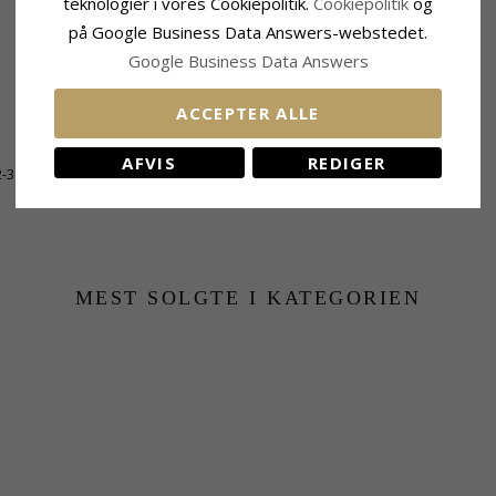
teknologier i vores Cookiepolitik.
Cookiepolitik
og
på Google Business Data Answers-webstedet.
Google Business Data Answers
ACCEPTER ALLE
AFVIS
REDIGER
2-3 Hverdage
MEST SOLGTE I KATEGORIEN