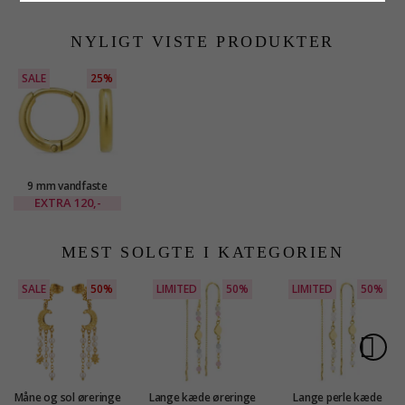
- OCEANA
OCEANA
- OCEANA
NYLIGT VISTE PRODUKTER
SALE
25%
9 mm vandfaste
creoler i forgyldt stål
EXTRA
120,-
- OCEANA
MEST SOLGTE I KATEGORIEN
SALE
50%
LIMITED
50%
LIMITED
50%
Måne og sol øreringe
Lange kæde øreringe
Lange perle kæde