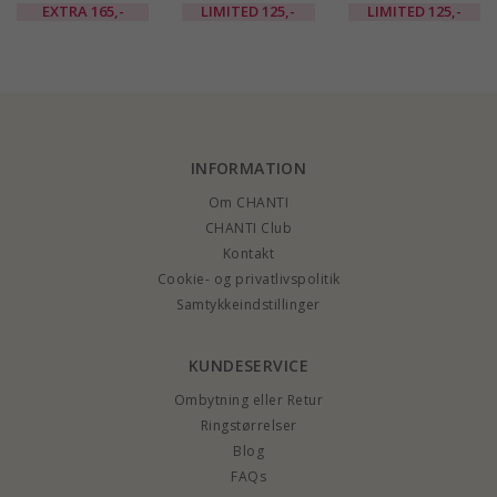
i forgyldt messing -
i forgyldt messing -
øreringe i forgyldt
EXTRA
165,-
LIMITED
125,-
LIMITED
125,-
Eliné
Eliné
messing - Eliné
INFORMATION
Om CHANTI
CHANTI Club
Kontakt
Cookie- og privatlivspolitik
Samtykkeindstillinger
KUNDESERVICE
Ombytning eller Retur
Ringstørrelser
Blog
FAQs