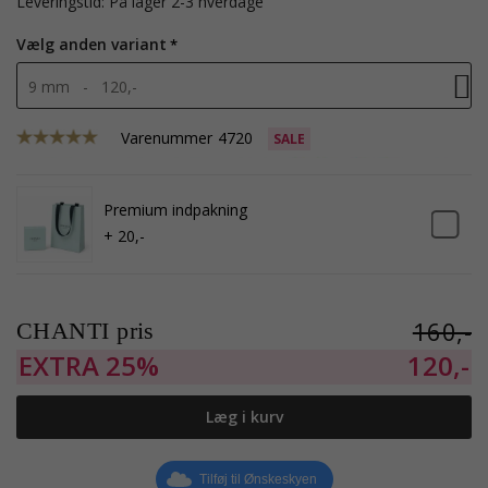
Leveringstid: På lager 2-3 hverdage
Vælg anden variant
9 mm - 120,-
Varenummer
4720
SALE
Premium indpakning
+ 20,-
160,-
CHANTI pris
EXTRA
25%
120,-
Læg i kurv
Tilføj til Ønskeskyen