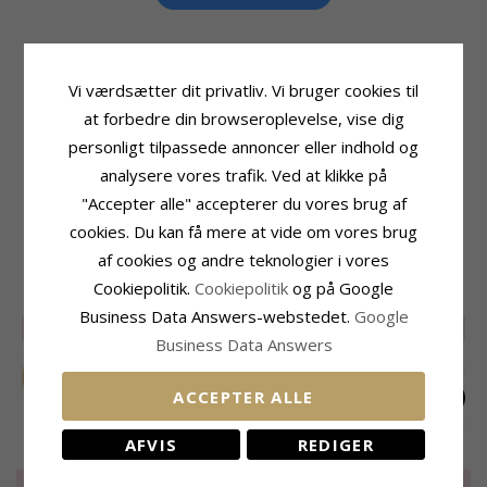
Vi værdsætter dit privatliv. Vi bruger cookies til
Produktinformation
Størrelse
at forbedre din browseroplevelse, vise dig
Tillægsord:
9 mm
Diameter:
9,0 mm
Form:
Vandfaste
Bredde:
1,6 mm
personligt tilpassede annoncer eller indhold og
Øreringe:
Creoler
analysere vores trafik. Ved at klikke på
Leveringstid
Ædelmetal:
Forgyldt Stål
Leveringstid:
2-3 Hverdage
"Accepter alle" accepterer du vores brug af
Kollektion:
OCEANA
Overflade:
Blank
cookies. Du kan få mere at vide om vores brug
af cookies og andre teknologier i vores
RELATEREDE PRODUKTER
Cookiepolitik.
Cookiepolitik
og på Google
Business Data Answers-webstedet.
Google
SALE
25%
SALE
25%
SALE
55%
Business Data Answers
ACCEPTER ALLE
AFVIS
REDIGER
17 mm vandfaste
Vandfaste creoler i
21 mm vandfaste
creoler i forgyldt stål
forgyldt stål -
creoler i forgyldt stål
EXTRA
155,-
EXTRA
150,-
EXTRA
105,-