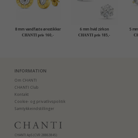
8 mm vandfaste ørestikker
6 mm hvid zirkon
5 mm
i forgyldt stål - OCEANA
ørestikker i titanium
kara
160,-
185,-
CHANTI pris
CHANTI pris
CH
INFORMATION
Om CHANTI
CHANTI Club
Kontakt
Cookie- og privatlivspolitik
Samtykkeindstillinger
CHANTI ApS (CVR 28863845)