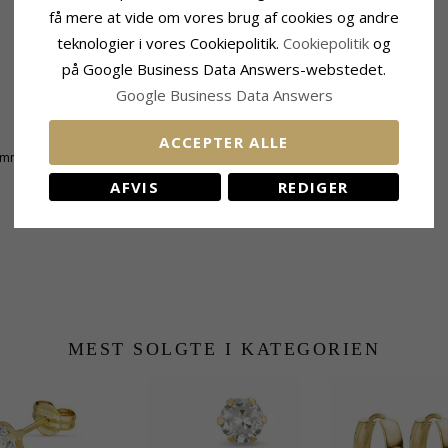
få mere at vide om vores brug af cookies og andre
teknologier i vores Cookiepolitik.
Cookiepolitik
og
på Google Business Data Answers-webstedet.
Google Business Data Answers
Leveringstid
ACCEPTER ALLE
 mm
Leveringstid:
2-3 Hverdage
AFVIS
REDIGER
MEST SOLGTE I KATEGORIEN