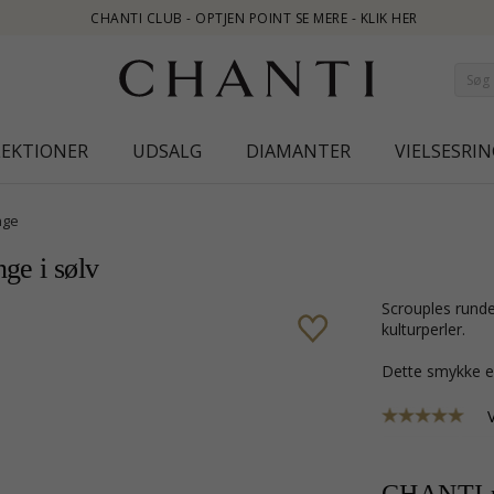
- OPTJEN POINT SE MERE - KLIK HER
LEKTIONER
UDSALG
DIAMANTER
VIELSESRIN
nge
ge i sølv
Scrouples runde hvide perle øreringe i sølv med blank overflade 2 hvide
kulturperler.
Dette smykke e