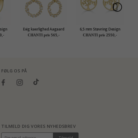
sign
Evig kaerlighed Aagaard
6,5 mm Støvring Design
guld
øreringe i forgyldt sølv hvid
livets træ øreringe i 14
ø
0,-
565,-
2550,-
CHANTI pris
CHANTI pris
zirkon
karat guld
FØLG OS PÅ
TILMELD DIG VORES NYHEDSBREV
Tilmeld