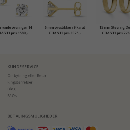
 runde øreringe i 14
6 mm ørestikker i 9 karat
15 mm Støvring De
t guld med zirkon -
guld med zirkon - Gold
creoler i 8 karat 
1580,-
1025,-
226
ANTI pris
CHANTI pris
CHANTI pris
Gold Collection
Collection
KUNDESERVICE
Ombytning eller Retur
Ringstørrelser
Blog
FAQs
BETALINGSMULIGHEDER