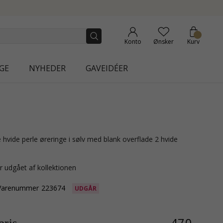
NEW
Konto
Ønsker
Kurv
GE
NYHEDER
GAVEIDÉER
r udgået af kollektionen
Varenummer
223674
UDGÅR
470,-