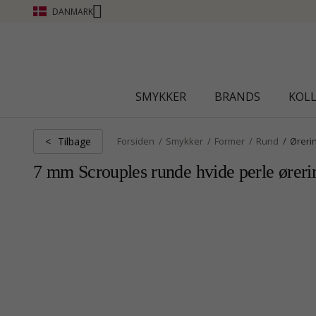
DANMARK
CHANTI CLUB 
SMYKKER
BRANDS
KOL
Tilbage
<
Forsiden
Smykker
Former
Rund
Øreri
7 mm Scrouples runde hvide perle ørerin