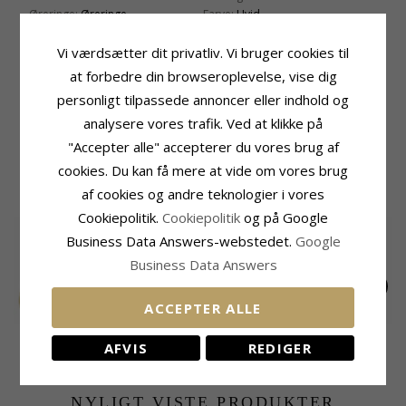
Øreringe:
Øreringe
Farve:
Hvid
Ædelmetal:
8 Karat Guld
Sten:
Zirkon
Overflade:
Blank
Vi værdsætter dit privatliv. Vi bruger cookies til
Størrelse
at forbedre din browseroplevelse, vise dig
Diameter:
7 mm
personligt tilpassede annoncer eller indhold og
Leveringstid
analysere vores trafik. Ved at klikke på
Leveringstid:
2-3 Hverdage
"Accepter alle" accepterer du vores brug af
cookies. Du kan få mere at vide om vores brug
KUNDER DER HAR KØBT DENNE HAR
OGSÁ KØBT
af cookies og andre teknologier i vores
Cookiepolitik.
Cookiepolitik
og på Google
Business Data Answers-webstedet.
Google
Business Data Answers
ACCEPTER ALLE
Simple Rings ring i
Fingerringe: hvid
Lange dråbe kæde
AFVIS
REDIGER
forgyldt sølv
zirkon ring i sølv
øreringe i 14 karat
300,-
620,-
1560,-
CHANTI pris
CHANTI pris
CHANTI pris
guld med zirkon -
Gold Collection
NYLIGT VISTE PRODUKTER