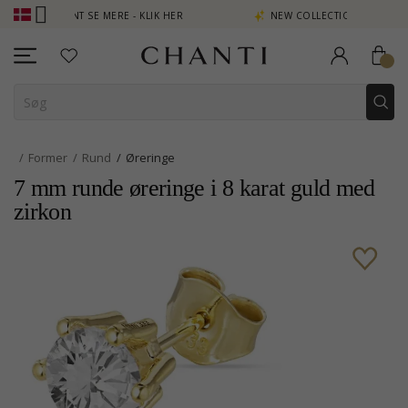
N POINT SE MERE - KLIK HER
NEW COLLECTION | AURA
Former
Rund
Øreringe
7 mm runde øreringe i 8 karat guld med
zirkon