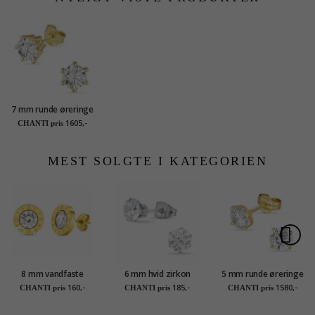
7 mm runde øreringe
i 8 karat guld med
1605,-
CHANTI pris
zirkon
MEST SOLGTE I KATEGORIEN
8 mm vandfaste
6 mm hvid zirkon
5 mm runde øreringe
ørestikker i forgyldt
ørestikker i titanium
i 14 karat guld med
160,-
185,-
1580,-
CHANTI pris
CHANTI pris
CHANTI pris
stål - OCEANA
zirkon - Gold
Collection