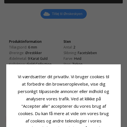
Tilføj til Ønskeskyen
Produktinformation
Sten
Tillægsord:
6 mm
Antal:
2
Øreringe:
Ørestikker
Slibning:
Facetsleben
Ædelmetal:
9 Karat Guld
Farve:
Hvid
Kollektion:
Gold Collection
Sten:
Zirkon
Overflade:
Blank
Størrelse
Vi værdsætter dit privatliv. Vi bruger cookies til
Diameter:
6,0 mm
at forbedre din browseroplevelse, vise dig
Leveringstid
personligt tilpassede annoncer eller indhold og
Leveringstid:
2-3 Hverdage
analysere vores trafik. Ved at klikke på
"Accepter alle" accepterer du vores brug af
RELATEREDE PRODUKTER
cookies. Du kan få mere at vide om vores brug
SALE
af cookies og andre teknologier i vores