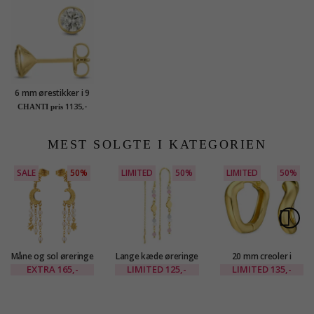
6 mm ørestikker i 9
karat guld med
1135,-
CHANTI pris
zirkon - Gold
Collection
MEST SOLGTE I KATEGORIEN
SALE
50%
LIMITED
50%
LIMITED
50%
Måne og sol øreringe
Lange kæde øreringe
20 mm creoler i
i forgyldt messing -
i forgyldt messing -
forgyldt messing -
EXTRA
165,-
LIMITED
125,-
LIMITED
135,-
Eliné
Eliné
Eliné