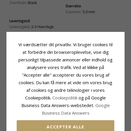
Overflade:
Blank
Størrelse
Diameter:
5,0 mm
Leveringstid
Leveringstid:
2-3 Hverdage
RELATEREDE PRODUKTER
Vi værdsætter dit privatliv. Vi bruger cookies til
at forbedre din browseroplevelse, vise dig
personligt tilpassede annoncer eller indhold og
analysere vores trafik. Ved at klikke på
"Accepter alle" accepterer du vores brug af
cookies. Du kan få mere at vide om vores brug
7 mm zirkon
6,5 mm akvamarin
Små ørestikker i
af cookies og andre teknologier i vores
ørestikker i forgyldt
ørestikker i forgyldt
forgyldt sølv - Little
255,-
275,-
295,-
CHANTI pris
CHANTI pris
CHANTI pris
Cookiepolitik.
Cookiepolitik
og på Google
sølv
sølv - Loom Stones
Ones
Business Data Answers-webstedet.
Google
KUNDER DER HAR KØBT DENNE HAR
Business Data Answers
OGSÁ KØBT
ACCEPTER ALLE