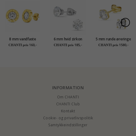
8 mm vandfaste
6 mm hvid zirkon
5 mm runde øreringe
ørestikker i forgyldt
ørestikker i titanium
i 14 karat guld med
160,-
185,-
1580,-
CHANTI pris
CHANTI pris
CHANTI pris
stål - OCEANA
zirkon - Gold
Collection
INFORMATION
Om CHANTI
CHANTI Club
Kontakt
Cookie- og privatlivspolitik
Samtykkeindstillinger