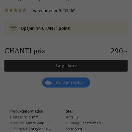
Varenummer
3251662
Optjen 14 CHANTI point
290,-
CHANTI pris
Læg i kurv
Tilføj til Ønskeskyen
Produktinformation
Sten
Tillægsord:
5 mm
Antal:
2
Øreringe:
Ørestikker
Slibning:
Facetsleben
Ædelmetal:
Forgyldt Sølv
Sten:
Sten