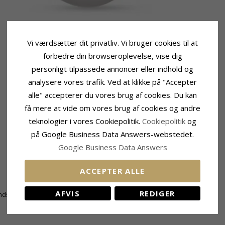
Vi værdsætter dit privatliv. Vi bruger cookies til at
forbedre din browseroplevelse, vise dig
personligt tilpassede annoncer eller indhold og
analysere vores trafik. Ved at klikke på "Accepter
alle" accepterer du vores brug af cookies. Du kan
få mere at vide om vores brug af cookies og andre
teknologier i vores Cookiepolitik.
Cookiepolitik
og
på Google Business Data Answers-webstedet.
Google Business Data Answers
Størrelse
ACCEPTER ALLE
Diameter:
4 - 4,5 mm
AFVIS
REDIGER
ndsperle