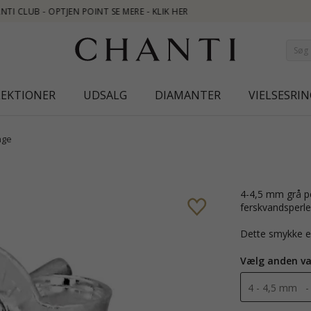
LEKTIONER
UDSALG
DIAMANTER
VIELSESRIN
nge
4-4,5 mm grå perleørestikker i sølv med blank overflade og 2 sølvgrå
ferskvandsperle
Dette smykke e
Vælg anden va
4 - 4,5 mm -