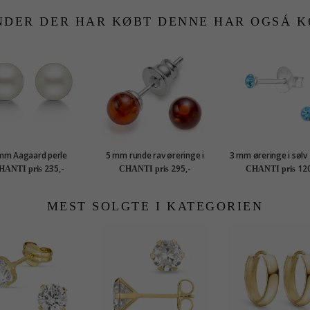
NDER DER HAR KØBT DENNE HAR OGSÁ K
mm Aagaard perle
5 mm runde rav øreringe i
3 mm øreringe i sølv -
øreringe i sølv
sølv
Ones
235,-
295,-
120
HANTI pris
CHANTI pris
CHANTI pris
MEST SOLGTE I KATEGORIEN