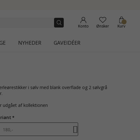
NEW COLLECTION | AURA
Konto
Ønsker
Kurv
GE
NYHEDER
GAVEIDÉER
r.
r udgået af kollektionen
riant
 180,-