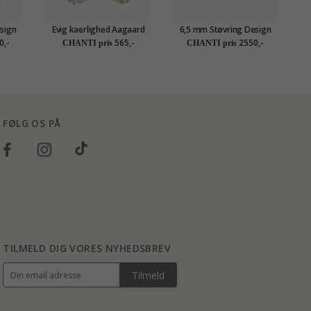
sign
Evig kaerlighed Aagaard
6,5 mm Støvring Design
guld
øreringe i forgyldt sølv hvid
livets træ øreringe i 14
ø
0,-
565,-
2550,-
CHANTI pris
CHANTI pris
zirkon
karat guld
FØLG OS PÅ
TILMELD DIG VORES NYHEDSBREV
Tilmeld