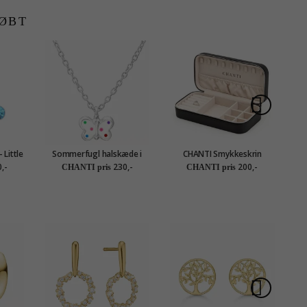
ØBT
 Little
Sommerfugl halskæde i
CHANTI Smykkeskrin
C
sølv med vedhæng i sølv -
smykkeskrin i kunstlæder
,-
230,-
200,-
CHANTI pris
CHANTI pris
Little Ones