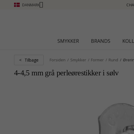
DANMARK
CLUB - OPTJEN POINT SE MERE - KLIK HER
SMYKKER
BRANDS
KOL
Tilbage
<
Forsiden
Smykker
Former
Rund
Øreri
4-4,5 mm grå perleørestikker i sølv