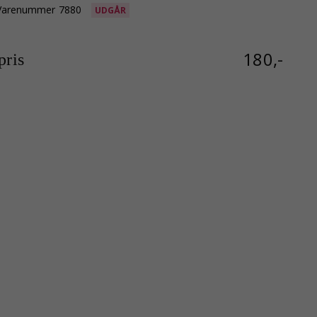
Varenummer
7880
UDGÅR
180,-
ris