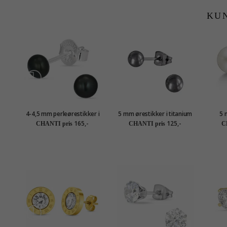
KU
4-4,5 mm perleørestikker i
5 mm ørestikker i titanium
5 
sølv
165,-
125,-
CHANTI pris
CHANTI pris
C