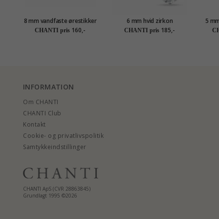
8 mm vandfaste ørestikker
6 mm hvid zirkon
5 mm
i forgyldt stål - OCEANA
ørestikker i titanium
kara
160,-
185,-
CHANTI pris
CHANTI pris
CH
INFORMATION
Om CHANTI
CHANTI Club
Kontakt
Cookie- og privatlivspolitik
Samtykkeindstillinger
CHANTI ApS (CVR 28863845)
Grundlagt 1995 ©2026