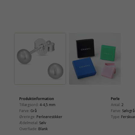
Produktinformation
Perle
Tillægsord:
4-4,5 mm
Antal:
2
Farve:
Grå
Farve:
Sølvgrå
Øreringe:
Perleørestikker
Type:
Ferskva
Ædelmetal:
Sølv
Overflade:
Blank