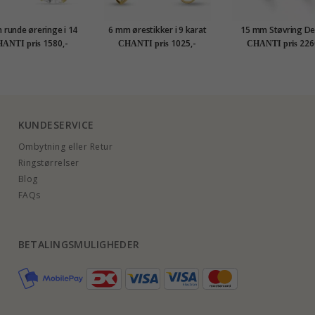
 runde øreringe i 14
6 mm ørestikker i 9 karat
15 mm Støvring De
t guld med zirkon -
guld med zirkon - Gold
creoler i 8 karat 
1580,-
1025,-
226
ANTI pris
CHANTI pris
CHANTI pris
Gold Collection
Collection
KUNDESERVICE
Ombytning eller Retur
Ringstørrelser
Blog
FAQs
BETALINGSMULIGHEDER