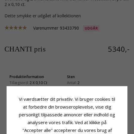
2 x 0,10 ct.
Dette smykke er udgået af kollektionen
Varenummer
93433790
UDGÅR
5340,-
CHANTI pris
Produktinformation
Sten
Tillægsord:
2 X 0,10 Ct
Antal:
2
Øreringe:
Solitaireørestikker
Slibning:
Brillantsleben
Ædelmetal:
14 Karat Hvidguld
Farve:
Hvid
Vi værdsætter dit privatliv. Vi bruger cookies til
Overflade:
Blank
Sten:
Diamant
at forbedre din browseroplevelse, vise dig
Diamant Farve:
Wesselton
Diamant Klarhed:
SI
personligt tilpassede annoncer eller indhold og
Carat:
2 X 0,10
analysere vores trafik. Ved at klikke på
Størrelse
Leveringstid
"Accepter alle" accepterer du vores brug af
Diameter:
4,1 mm
Leveringstid:
2-3 Hverdage