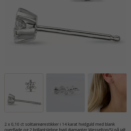
2 x 0,10 ct solitaireørestikker i 14 karat hvidguld med blank
overflade og 2 brillantslebne hvid diamanter Wesselton/SI på ialt