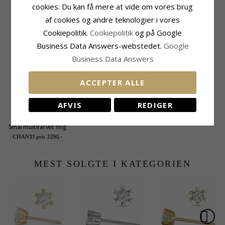
cookies. Du kan få mere at vide om vores brug
Dybde:
3,4 mm
af cookies og andre teknologier i vores
Cookiepolitik.
Cookiepolitik
og på Google
KUNDER DER HAR KØBT DENNE HAR
Business Data Answers-webstedet.
Google
OGSÁ KØBT
Business Data Answers
ACCEPTER ALLE
AFVIS
REDIGER
Smal multifarvet ring
i 8 karat guld - Gold
2290,-
CHANTI pris
Collection
MEST SOLGTE I KATEGORIEN