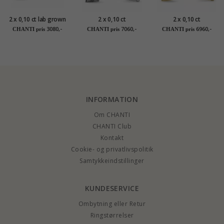
2 x 0,10 ct lab grown
2 x 0,10 ct
2 x 0,10 ct
diamant
solitaireørestikker i
solitaireørestikker i
3080,-
7060,-
6960,-
CHANTI pris
CHANTI pris
CHANTI pris
solitaireørestikker i 9
14 karat hvidguld
14 karat guld med
karat guld med lab
med diamant
diamant
grown diamant
INFORMATION
Om CHANTI
CHANTI Club
Kontakt
Cookie- og privatlivspolitik
Samtykkeindstillinger
KUNDESERVICE
Ombytning eller Retur
Ringstørrelser