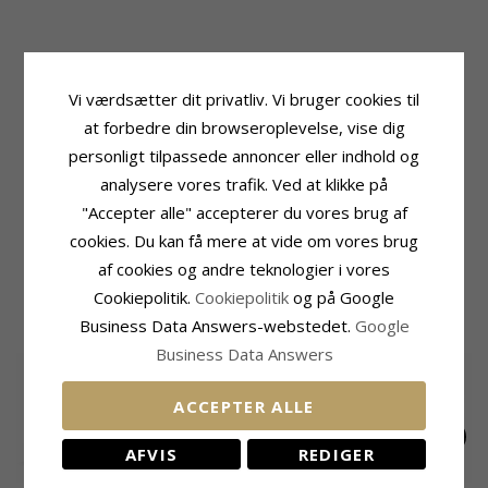
Produktinformation
Sten
Vi værdsætter dit privatliv. Vi bruger cookies til
Form:
24 mm
Antal:
66
Sten:
Diamant
Slibning:
Brillantsleben
at forbedre din browseroplevelse, vise dig
Øreringe:
Creoler
Sten:
Diamant
personligt tilpassede annoncer eller indhold og
Ædelmetal:
14 Karat Hvidguld
Diamant Farve:
Wesselton
analysere vores trafik. Ved at klikke på
Overflade:
Blank
Diamant Klarhed:
SI
"Accepter alle" accepterer du vores brug af
Carat:
1,01
cookies. Du kan få mere at vide om vores brug
Leveringstid
Leveringstid:
Ca. 6 Uger
af cookies og andre teknologier i vores
Cookiepolitik.
Cookiepolitik
og på Google
MEST SOLGTE I KATEGORIEN
Business Data Answers-webstedet.
Google
Business Data Answers
ACCEPTER ALLE
AFVIS
REDIGER