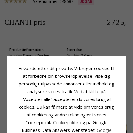
Varenummer
248682
UDGÅR
2725,-
CHANTI pris
Produktinformation
Størrelse
Mærke:
Støvring Design
Bredde:
2,0 mm
Tillægsord:
20 mm
Diameter:
20,0 mm
Type:
Creoler
Vi værdsætter dit privatliv. Vi bruger cookies til
Ædelmetal:
14 Karat Guld
at forbedre din browseroplevelse, vise dig
Overflade:
Blank
personligt tilpassede annoncer eller indhold og
analysere vores trafik. Ved at klikke på
KUNDER DER HAR KØBT DENNE HAR
"Accepter alle" accepterer du vores brug af
OGSÁ KØBT
cookies. Du kan få mere at vide om vores brug
af cookies og andre teknologier i vores
Cookiepolitik.
Cookiepolitik
og på Google
Business Data Answers-webstedet.
Google