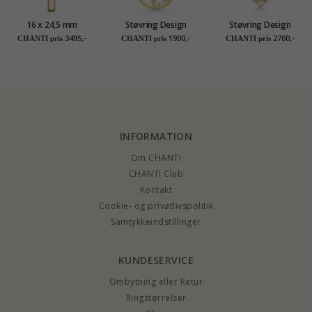
16 x 24,5 mm
Støvring Design
Støvring Design
Støvring Design kors
livets træ Halskæde
hjerte Halskæde med
3495,-
1900,-
2700,-
CHANTI pris
CHANTI pris
CHANTI pris
vedhæng i 14 karat
med vedhæng i 8
vedhæng i 14 karat
guld
karat guld hvid
guld med forgyldt
zirkon
sølvhalskæde hvid
zirkon
INFORMATION
Om CHANTI
CHANTI Club
Kontakt
Cookie- og privatlivspolitik
Samtykkeindstillinger
KUNDESERVICE
Ombytning eller Retur
Ringstørrelser