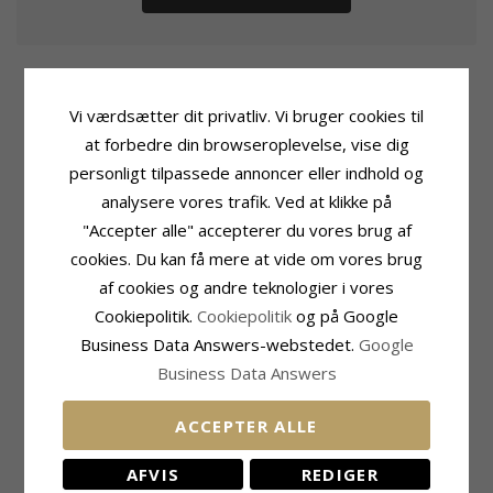
Vi værdsætter dit privatliv. Vi bruger cookies til
at forbedre din browseroplevelse, vise dig
Produktinformation
Størrelse
Mærke:
Støvring Design
Bredde:
3,0 mm
personligt tilpassede annoncer eller indhold og
Tillægsord:
10 mm
Diameter:
10,0 mm
analysere vores trafik. Ved at klikke på
Type:
Creoler
"Accepter alle" accepterer du vores brug af
Ædelmetal:
Sølv
Overflade:
Blank
cookies. Du kan få mere at vide om vores brug
af cookies og andre teknologier i vores
RELATEREDE PRODUKTER
Cookiepolitik.
Cookiepolitik
og på Google
Business Data Answers-webstedet.
Google
Business Data Answers
ACCEPTER ALLE
AFVIS
REDIGER
20 mm Støvring
11 mm Scrouples