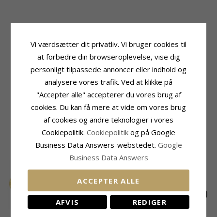
Produktinformation
Sten
Tillægsord:
10 mm
Antal:
3
Vi værdsætter dit privatliv. Vi bruger cookies til
Øreringe:
Creoler Øreringe
Slibning:
Facetsleben
Ædelmetal:
14 Karat Guld
Farve:
Hvid
at forbedre din browseroplevelse, vise dig
Overflade:
Blank
Sten:
Zirkon
personligt tilpassede annoncer eller indhold og
Sten
Størrelse
analysere vores trafik. Ved at klikke på
Antal:
2
Diameter:
9,8 mm
"Accepter alle" accepterer du vores brug af
Slibning:
Facetsleben
Leveringstid
cookies. Du kan få mere at vide om vores brug
Farve:
Mørkeblå
Leveringstid:
2-3 Hverdage
Sten:
Syntetisk Safir
af cookies og andre teknologier i vores
Cookiepolitik.
Cookiepolitik
og på Google
MEST SOLGTE I KATEGORIEN
Business Data Answers-webstedet.
Google
Business Data Answers
ACCEPTER ALLE
AFVIS
REDIGER