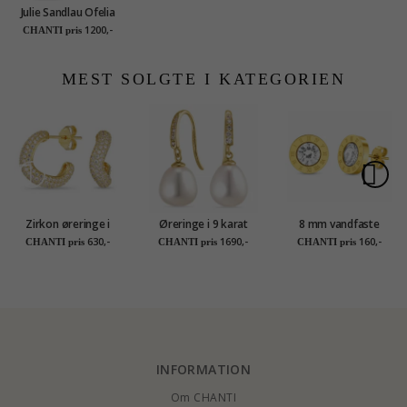
Julie Sandlau Ofelia
øreringe i forgyldt
1200,-
CHANTI pris
sølv grøn krystal hvid
zirkon
MEST SOLGTE I KATEGORIEN
Zirkon øreringe i
Øreringe i 9 karat
8 mm vandfaste
forgyldt sølv - Lumé
guld med zirkon -
ørestikker i forgyldt
630,-
1690,-
160,-
CHANTI pris
CHANTI pris
CHANTI pris
Illume
Gold Collection
stål - OCEANA
INFORMATION
Om CHANTI