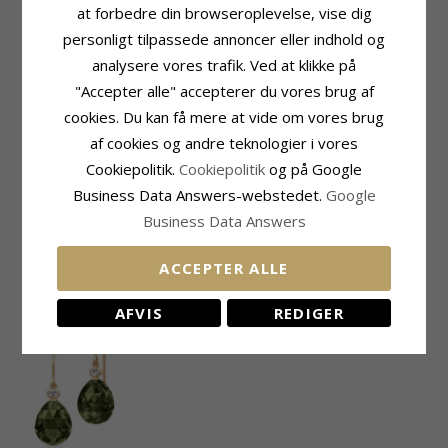
Model:
Ofelia
Slibning:
Facetsleben
at forbedre din browseroplevelse, vise dig
Type:
Øreringe
Farve:
Grøn
personligt tilpassede annoncer eller indhold og
Øreringe:
Øreringe
Sten:
Krystal
analysere vores trafik. Ved at klikke på
Ædelmetal:
Forgyldt Sølv
Sten
Overflade:
Mat
"Accepter alle" accepterer du vores brug af
Antal:
2
cookies. Du kan få mere at vide om vores brug
Slibning:
Facetsleben
Farve:
Hvid
af cookies og andre teknologier i vores
Sten:
Zirkon
Cookiepolitik.
Cookiepolitik
og på Google
Størrelse
Leveringstid
Business Data Answers-webstedet.
Google
Højde:
18,0 mm
Leveringstid:
2-3 Hverdage
Business Data Answers
Højde Inkl. Krog:
26,0 mm
Bredde:
10,0 mm
ACCEPTER ALLE
NYLIGT VISTE PRODUKTER
AFVIS
REDIGER