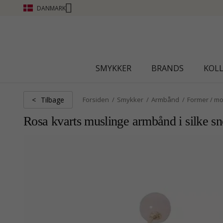
DANMARK
CHANTI CLUB - OPTJE
SMYKKER
BRANDS
KOL
Tilbage
<
Forsiden
Smykker
Armbånd
Former / mo
Rosa kvarts muslinge armbånd i silke s