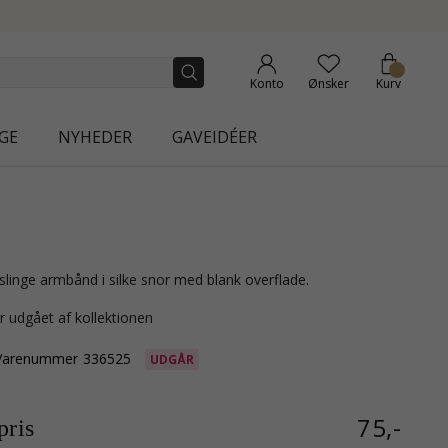
NEW COLLE
Konto
Ønsker
Kurv
GE
NYHEDER
GAVEIDÉER
slinge armbånd i silke snor med blank overflade.
r udgået af kollektionen
Varenummer
336525
UDGÅR
75,-
ris