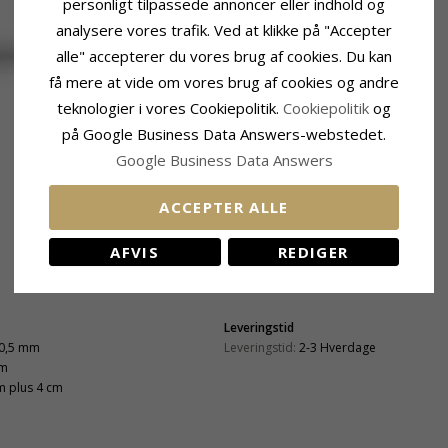
personligt tilpassede annoncer eller indhold og
analysere vores trafik. Ved at klikke på "Accepter
alle" accepterer du vores brug af cookies. Du kan
få mere at vide om vores brug af cookies og andre
teknologier i vores Cookiepolitik.
Cookiepolitik
og
på Google Business Data Answers-webstedet.
Google Business Data Answers
ACCEPTER ALLE
AFVIS
REDIGER
Leveringstid
0,5 mm
Leveringstid:
2-3 Hverdage
mm
m plus 4 cm